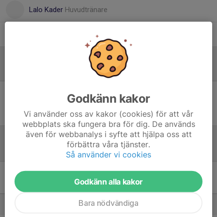
Lalo Kader
Huvudtränare
Lucas Ivarsson
Huvudtränare
Referat
Godkänn kakor
Inget referat skrivet
Vi använder oss av kakor (cookies) för att vår
webbplats ska fungera bra för dig. De används
även för webbanalys i syfte att hjälpa oss att
förbättra våra tjänster.
Tabell
Så använder vi cookies
Pojkar 2008-2009(16-17 år)
Godkänn alla kakor
Svår
M
+/-
P
Bara nödvändiga
1. Askims IK P08
18
36
46