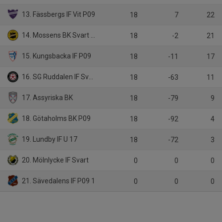
13. Fässbergs IF Vit P09
18
7
22
14. Mossens BK Svart P09
18
-2
21
15. Kungsbacka IF P09
18
-11
17
16. SG Ruddalen IF Svart P09
18
-63
11
17. Assyriska BK
18
-79
9
18. Götaholms BK P09
18
-92
4
19. Lundby IF U 17
18
-72
3
20. Mölnlycke IF Svart
0
0
0
21. Sävedalens IF P09 1
0
0
0