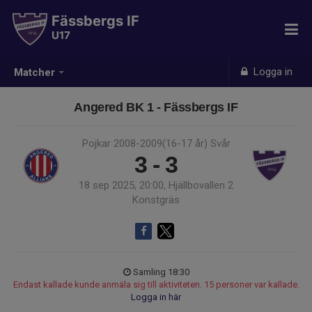
Fässbergs IF
U17
Logga in
Matcher
Angered BK 1 - Fässbergs IF
Pojkar 2008-2009(16-17 år) Svår
3 - 3
18 sep 2025, 20:00, Hjällbovallen 2
Konstgräs
Samling 18:30
Endast kallade kunde anmäla sig till aktiviteten. 15 personer var kallade.
Logga in här