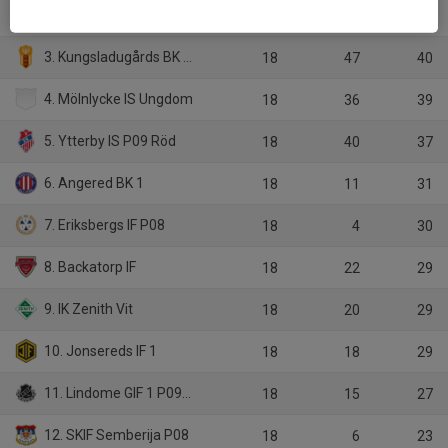
2. Qviding FIF P17
18
57
45
3. Kungsladugårds BK 2 P08
18
47
40
4. Mölnlycke IS Ungdom
18
36
39
5. Ytterby IS P09 Röd
18
40
37
6. Angered BK 1
18
11
31
7. Eriksbergs IF P08
18
4
30
8. Backatorp IF
18
22
29
9. IK Zenith Vit
18
20
29
10. Jonsereds IF 1
18
18
29
11. Lindome GIF 1 P09-08
18
15
27
12. SKIF Semberija P08
18
6
23