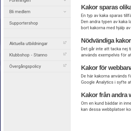
Föreningen
Kakor sparas olik
Bli medlem
En typ av kaka sparas till
Den andra typen av kaka la
Supportershop
bort kakorna med hjälp av 
Nödvändiga kakor
Aktuella utbildningar
Det går inte att tacka nej
Klubbshop - Stanno
används exempelvis för att
Övergångspolicy
Kakor för webban
De här kakorna används fö
Google Analytics i syfte at
Kakor från andra 
Om en kund bäddar in inne
kan dessa webbplatser ko