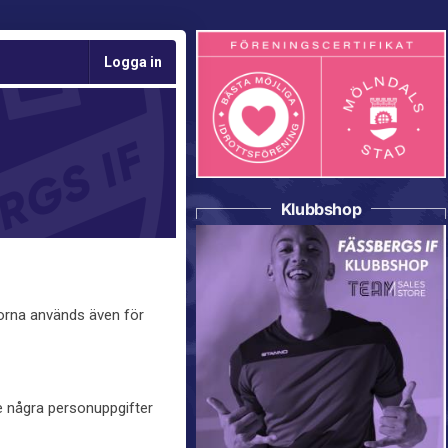
Logga in
Klubbshop
korna används även för
te några personuppgifter