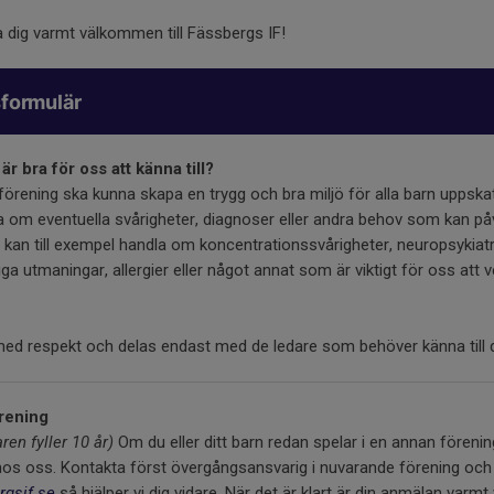
a dig varmt välkommen till Fässbergs IF!
formulär
r bra för oss att känna till?
 förening ska kunna skapa en trygg och bra miljö för alla barn uppsk
ta om eventuella svårigheter, diagnoser eller andra behov som kan på
et kan till exempel handla om koncentrationssvårigheter, neuropsykia
ga utmaningar, allergier eller något annat som är viktigt för oss att v
med respekt och delas endast med de ledare som behöver känna till 
rening
ren fyller 10 år)
Om du eller ditt barn redan spelar i en annan fören
hos oss. Kontakta först övergångsansvarig i nuvarande förening och h
gsif.se
så hjälper vi dig vidare. När det är klart är din anmälan var