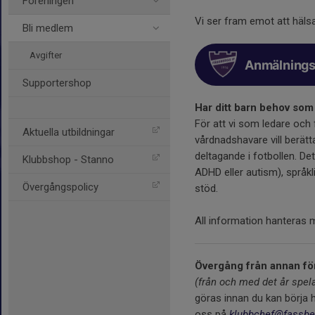
Föreningen
Vi ser fram emot att häls
Bli medlem
Avgifter
Anmälnings
Supportershop
Har ditt barn behov som ä
För att vi som ledare och
Aktuella utbildningar
vårdnadshavare vill berät
deltagande i fotbollen. D
Klubbshop - Stanno
ADHD eller autism), språkli
Övergångspolicy
stöd.
All information hanteras 
Övergång från annan fö
(från och med det år spela
göras innan du kan börja 
oss på
klubbchef@fassber