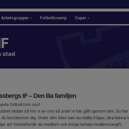
Arbetsgrupper
Fotbollscamp
Cuper
IF
s stad
sbergs IF – Den lila familjen
 spela fotboll hos oss!
muläret nedan så hör vi av oss så snart vi har gått igenom den. Du har
nan du bestämmer dig. Under den tiden kan du ställa frågor, lära känna 
äljer att fortsätta blir du medlem och börjar betala medlemsavgift.