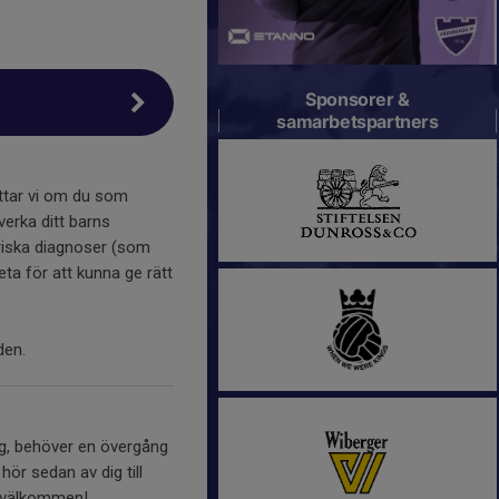
Sponsorer &
samarbetspartners
attar vi om du som
verka ditt barns
triska diagnoser (som
eta för att kunna ge rätt
den.
ing, behöver en övergång
ör sedan av dig till
mt välkommen!