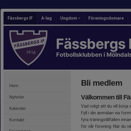
Fässbergs IF
A-lag
Ungdom
Föreningsdomare
Fässbergs 
Fotbollsklubben i Mölndal
Bli medlem
Hem
Välkommen till Fäs
Nyheter
Vad roligt att du vill börja
Kalender
Fyll i din anmälan via for
fyra träningstillfällen in
Kontakt
för vår förening. När du v