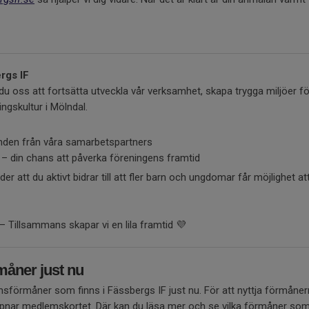
rgs IF
 oss att fortsätta utveckla vår verksamhet, skapa trygga miljöer 
ngskultur i Mölndal.
nden från våra samarbetspartners
 – din chans att påverka föreningens framtid
r att du aktivt bidrar till att fler barn och ungdomar får möjlighet at
 – Tillsammans skapar vi en lila framtid 💜
åner just nu
sförmåner som finns i Fässbergs IF just nu. För att nyttja förmånern
ar medlemskortet. Där kan du läsa mer och se vilka förmåner som gä