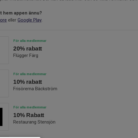
dat hem appen ännu?
ore
eller
Google Play
.
För alla medlemmar
20% rabatt
Flügger Färg
För alla medlemmar
10% rabatt
Frisörerna Bäckström
För alla medlemmar
10% Rabatt
Restaurang Stensjön