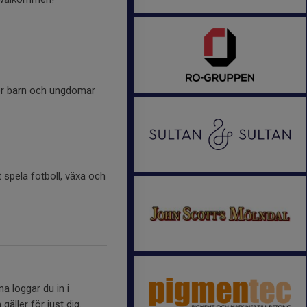
för barn och ungdomar
t spela fotboll, växa och
a loggar du in i
ller för just dig.