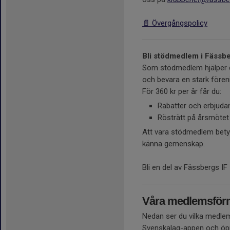
📄 Övergångspolicy
Bli stödmedlem i Fässbe
Som stödmedlem hjälper du
och bevara en stark föreni
För 360 kr per år får du:
Rabatter och erbjuda
Rösträtt på årsmötet
Att vara stödmedlem betyde
känna gemenskap.
Bli en del av Fässbergs IF
Våra medlemsförm
Nedan ser du vilka medlem
Svenskalag-appen och öppn