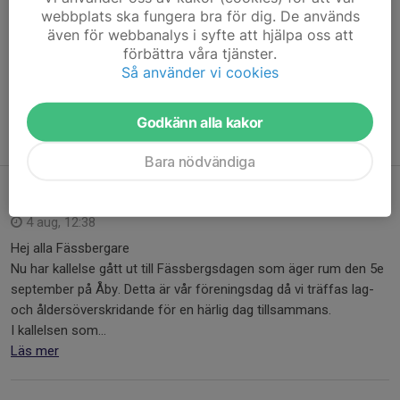
Ring oss om ishallen är låst under våra öppettider så öppnar vi!
webbplats ska fungera bra för dig. De används
även för webbanalys i syfte att hjälpa oss att
Kansliet är öppet
förbättra våra tjänster.
Tisdag 10:00 -18:30
Så använder vi cookies
Onsdag 13:00 - 20:00
Söndag 11:00 - 15:00
Godkänn alla kakor
Sandra nås även på telefon på torsdagar 09:00 - 12:00
Bara nödvändiga
Fässbergsdagen 5e september
4 aug, 12:38
Hej alla Fässbergare
Nu har kallelse gått ut till Fässbergsdagen som äger rum den 5e
september på Åby. Detta är vår föreningsdag då vi träffas lag-
och åldersöverskridande för en härlig dag tillsammans.
I kallelsen som...
Läs mer