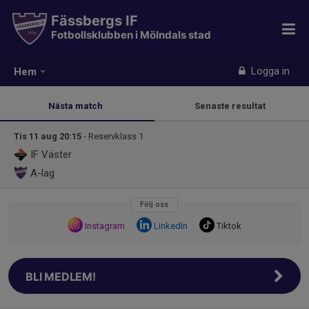
Fässbergs IF
Fotbollsklubben i Mölndals stad
Logga in
Hem
Nästa match
Senaste resultat
Tis 11 aug 20:15
- Reservklass 1
IF Väster
A-lag
Följ oss
Instagram
LinkedIn
Tiktok
BLI MEDLEM!