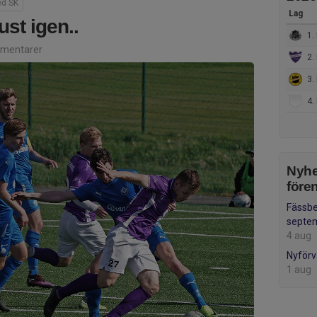
ed SK
Lag
st igen..
1.
mentarer
2. 
3.
4. M
Nyhe
före
Fässb
septe
4 aug
Nyförv
1 aug