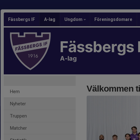
Fässbergs IF
A-lag
Ungdom
Föreningsdomare
Fässbergs 
A-lag
Välkommen til
Hem
Nyheter
Truppen
Matcher