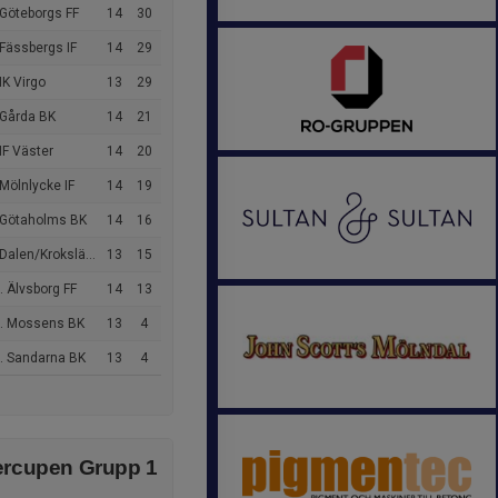
 Göteborgs FF
14
30
Fässbergs IF
14
29
IK Virgo
13
29
 Gårda BK
14
21
IF Väster
14
20
Mölnlycke IF
14
19
 Götaholms BK
14
16
alen/Krokslätts FF
13
15
 Älvsborg FF
14
13
. Mossens BK
13
4
. Sandarna BK
13
4
rcupen Grupp 1