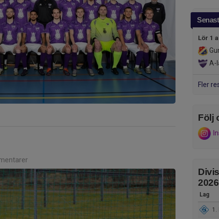
Senast
Lör 1 
Gun
A-l
Fler re
Följ 
I
mentarer
Divi
2026
Lag
1. 