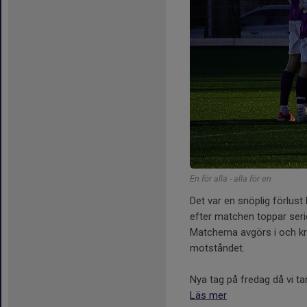
En för alla - alla för en
Det var en snöplig förlus
efter matchen toppar seri
Matcherna avgörs i och kr
motståndet.
Nya tag på fredag då vi tar.
Läs mer