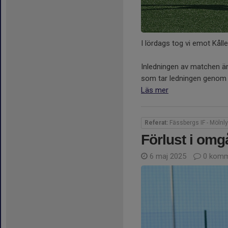
I lördags tog vi emot Kåll
Inledningen av matchen är
som tar ledningen genom en
Läs mer
Referat:
Fässbergs IF - Mölnly
Förlust i omg
6 maj 2025
0 komm