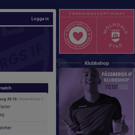
Logga in
Klubbshop
 match
aug 20:15
| Reservklass 1
Väster
ag
atcher