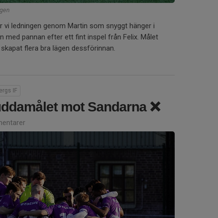
agen
ar vi ledningen genom Martin som snyggt hänger i
en med pannan efter ett fint inspel från Felix. Målet
i skapat flera bra lägen dessförinnan.
rgs IF
uddamålet mot Sandarna ❌
entarer