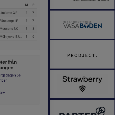
M
P
 Lindome GIF
3
7
Fässbergs IF
3
7
 Mossens BK
3
3
ölnlycke IS Ungdom
3
0
ter från
ningen
ergsdagen 5e
mber
ärv