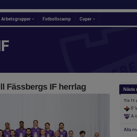
Arbetsgrupper
Fotbollscamp
Cuper
IF
l Fässbergs IF herrlag
Nästa
Tis 11 
IF 
A-l
Alla m