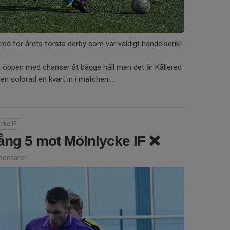
ered för årets första derby som var väldigt händelserik!
 öppen med chanser åt bägge håll men det är Kållered
 soloräd en kvart in i matchen....
cke IF
ång 5 mot Mölnlycke IF ❌
entarer