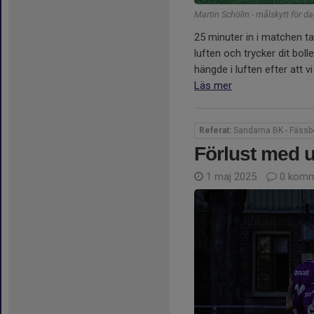
Martin Schölin - målskytt för d
25 minuter in i matchen t
luften och trycker dit boll
hängde i luften efter att v
Läs mer
Referat:
Sandarna BK - Fässbe
Förlust med 
1 maj 2025
0 komm