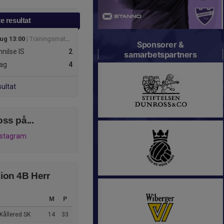
e resultat
aug 13:00
| Träningsmatcher med AD Göteborg Herr
Sponsorer &
nilse IS
2
samarbetspartners
ag
4
sultat
oss på...
nstagram
sion 4B Herr
M
P
Kållered SK
14
33