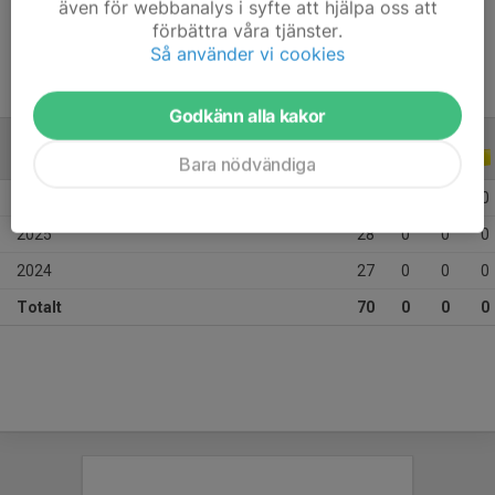
även för webbanalys i syfte att hjälpa oss att
Ålder
17 år
förbättra våra tjänster.
Så använder vi cookies
Godkänn alla kakor
ALLA SERIER
ALLA ÅR
Bara nödvändiga
2026
15
0
0
0
2025
28
0
0
0
2024
27
0
0
0
Totalt
70
0
0
0