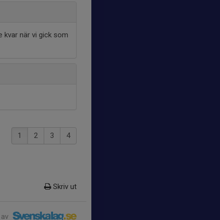
e kvar när vi gick som
1
2
3
4
Skriv ut
 av