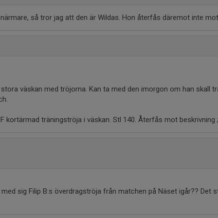
n närmare, så tror jag att den är Wildas. Hon återfås däremot inte mo
den stora väskan med tröjorna. Kan ta med den imorgon om han skall tr
ch.
F kortärmad träningströja i väskan. Stl 140. Återfås mot beskrivning ;
 med sig Filip B:s överdragströja från matchen på Näset igår?? Det 