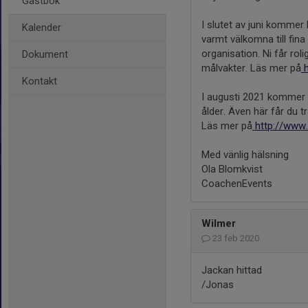
Gästbok
I slutet av juni kommer R
Kalender
varmt välkomna till fin
organisation. Ni får roli
Dokument
målvakter. Läs mer på
h
Kontakt
I augusti 2021 kommer P
ålder. Även här får du 
Läs mer på
http://www
Med vänlig hälsning
Ola Blomkvist
CoachenEvents
Wilmer
23 feb 2020
Jackan hittad
/Jonas