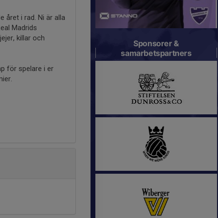
året i rad. Ni är alla
Real Madrids
jer, killar och
Sponsorer &
samarbetspartners
 för spelare i er
ier.