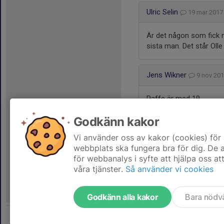
Ulric Selin
19 mar 201
Är det någon som fick m
sista man. Det står Olle
Jens Wikner
9 nov 20
Raffe är med 19
Godkänn kakor
Vi använder oss av kakor (cookies) för 
webbplats ska fungera bra för dig. De
för webbanalys i syfte att hjälpa oss at
våra tjänster.
Så använder vi cookies
Godkänn alla kakor
Bara nödv
Tjäna pengar till laget