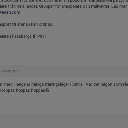
 Stockholm för 6:e året och håller sin populära fotbollsskola på Djur
elare från hela landet. Grupper för utespelare och målvakter. Läs mer
sweden.com
nsport till arenan kan ordnas.
lare i Fässbergs IF P09!
13 aug 2017
var med i helgens härliga träningsläger i Sätila . Var det någon som r
? Hoppas hoppas hoppas😀