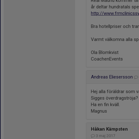
Real Madrid kommer till
år deltar hundratals sp
http://www.frmclinics
Bra hotellpriser och tra
Varmt välkomna alla spe
Ola Blomkvist
CoachenEvents
Andreas Eliesersson
Hej alla föräldrar som 
Sigges överdragströja
Ha en fin kväll.
Magnus
Håkan Kämpsten
3 maj 2017