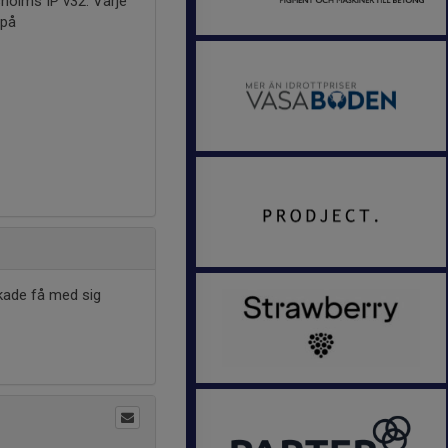
sholms IP v32. Varje
 på
åkade få med sig