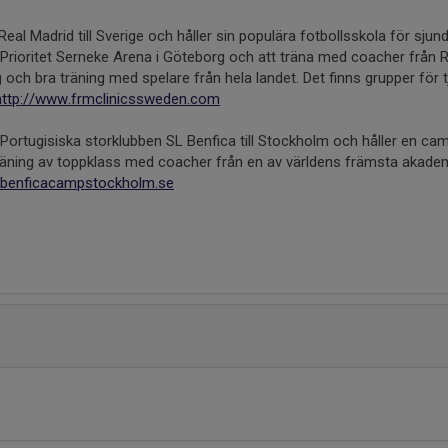
eal Madrid till Sverige och håller sin populära fotbollsskola för sjunde 
a Prioritet Serneke Arena i Göteborg och att träna med coacher från 
g och bra träning med spelare från hela landet. Det finns grupper för tje
ttp://www.frmclinicssweden.com
ortugisiska storklubben SL Benfica till Stockholm och håller en camp
träning av toppklass med coacher från en av världens främsta akadem
.benficacampstockholm.se