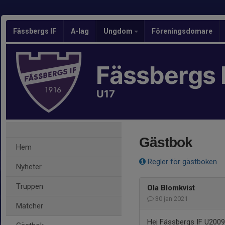
Fässbergs IF
A-lag
Ungdom
Föreningsdomare
Fässbergs 
U17
Gästbok
Hem
Regler för gästboken
Nyheter
Truppen
Ola Blomkvist
30 jan 2021
Matcher
Hej Fässbergs IF U2009