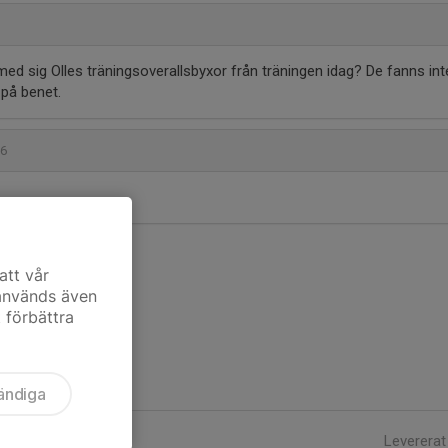
7
ed sig Olles träningsoverallsbyxor från träningen idag? De fanns int
 på benet.
16
att vår
 används även
t förbättra
ändiga
Levererat