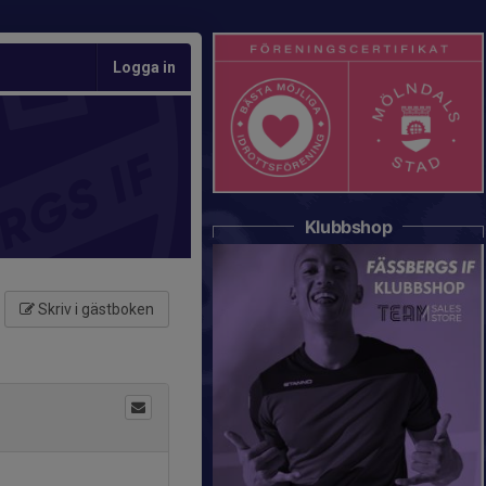
Logga in
Klubbshop
Skriv i gästboken