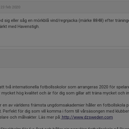
23 feb 2020
 sig eller såg en mörkblå vind/regnjacka (märke 8848) efter träning
ärkt med Havenstigh.
att två internationella fotbollsskolor som arrangeras 2020 för spela
er mycket hög kvalitet och är för dig som gillar att träna mycket och in
en av världens främsta ungdomsakademier håller en fotbollskola p
. Perfekt för dig som vill komma i form till vårsäsongen med klubb
elare och målvakter. Läs mer på:
http://www.dzsweden.com