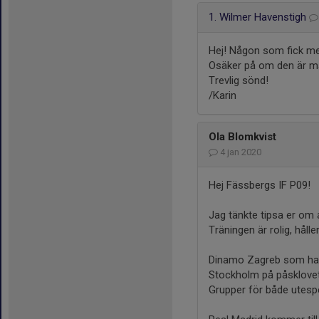
1. Wilmer Havenstigh
Hej! Någon som fick med
Osäker på om den är m
Trevlig sönd!
/Karin
Ola Blomkvist
4 jan 2020
Hej Fässbergs IF P09!
Jag tänkte tipsa er om 
Träningen är rolig, håll
Dinamo Zagreb som har 
Stockholm på påsklovet
Grupper för både utesp