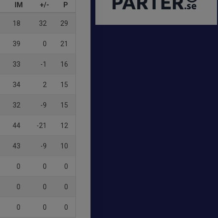
IM
+/-
P
18
32
29
39
0
21
33
-1
16
34
2
15
32
-9
15
44
-21
12
43
-9
10
0
0
0
0
0
0
0
0
0