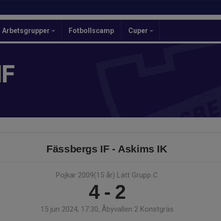
Arbetsgrupper
Fotbollscamp
Cuper
IF
Fässbergs IF - Askims IK
Pojkar 2009(15 år) Lätt Grupp C
4 - 2
15 jun 2024, 17:30, Åbyvallen 2 Konstgräs