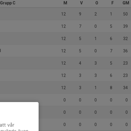
 Grupp C
M
V
O
F
GM
12
9
2
1
50
12
7
0
5
39
12
5
1
6
32
d
12
5
0
7
36
d
12
4
3
5
23
12
3
3
6
23
12
3
1
8
34
0
0
0
0
0
 FC
0
0
0
0
0
att vår
0
0
0
0
0