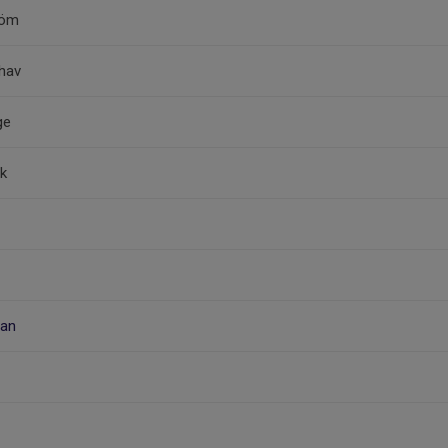
röm
hav
ge
ik
man