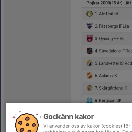
Pojkar 2009(15 år) Lätt
1. Ale United
2. Fässbergs IF Lila
3. Qviding FIF Vit
4. Sävedalens IF Rö
5. Landvetter IS Rö
6. Askims IK
7. Skärgårdens IK
8. Bergsjön SK
9. Brämaregårdens
Godkänn kakor
10. Frillesås FF
Vi använder oss av kakor (cookies) för 