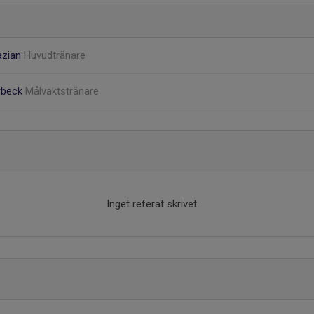
azian
Huvudtränare
rbeck
Målvaktstränare
Inget referat skrivet