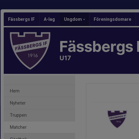
Fässbergs IF
A-lag
Ungdom
Föreningsdomare
Fässbergs 
U17
Hem
Nyheter
Truppen
Matcher