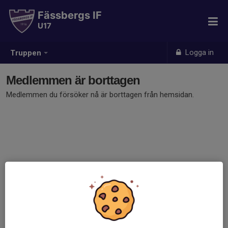
Fässbergs IF
U17
Logga in
Truppen
Medlemmen är borttagen
Medlemmen du försöker nå är borttagen från hemsidan.