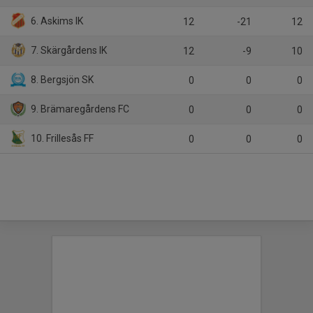
6. Askims IK
12
-21
12
7. Skärgårdens IK
12
-9
10
8. Bergsjön SK
0
0
0
9. Brämaregårdens FC
0
0
0
10. Frillesås FF
0
0
0