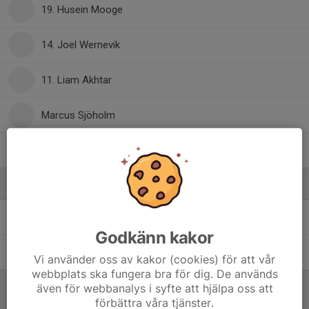
19. Husein Mooge
14. Joel Wernevik
11. Liam Akhtar
Marcus Sjöholm
7. Victor Issa
Ledare
Jonas Khan
Hjälptränare
Godkänn kakor
Ulric Selin
Hjälptränare
Vi använder oss av kakor (cookies) för att vår
webbplats ska fungera bra för dig. De används
även för webbanalys i syfte att hjälpa oss att
förbättra våra tjänster.
Referat