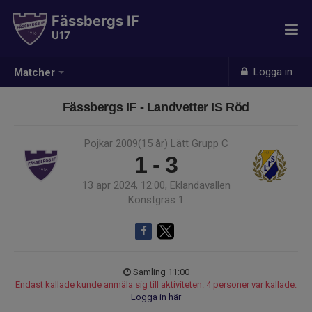
Fässbergs IF
U17
Logga in
Matcher
Fässbergs IF - Landvetter IS Röd
Pojkar 2009(15 år) Lätt Grupp C
1 - 3
13 apr 2024, 12:00, Eklandavallen
Konstgräs 1
Samling 11:00
Endast kallade kunde anmäla sig till aktiviteten. 4 personer var kallade.
Logga in här