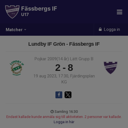
Fässbergs IF
U17
Logga in
Matcher
Lundby IF Grön - Fässbergs IF
Pojkar 2009(14 år) Lätt Grupp B
2 - 8
19 aug 2023, 17:30, Fjärdingsplan
KG
Samling 16:30
Endast kallade kunde anmäla sig till aktiviteten. 2 personer var kallade.
Logga in här