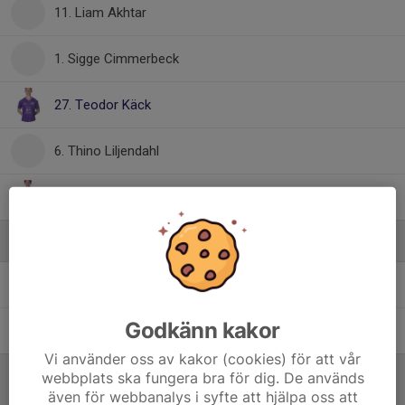
11. Liam Akhtar
1. Sigge Cimmerbeck
27. Teodor Käck
6. Thino Liljendahl
7. Victor Issa
Ledare
Magnus Cimmerbeck
Målvaktstränare
Godkänn kakor
Ulric Selin
Hjälptränare
Vi använder oss av kakor (cookies) för att vår
webbplats ska fungera bra för dig. De används
även för webbanalys i syfte att hjälpa oss att
Referat