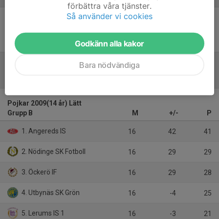
förbättra våra tjänster.
Så använder vi cookies
Inget referat skrivet
Godkänn alla kakor
Bara nödvändiga
Tabell
Pojkar 2009(14 år) Lätt
Grupp B
M
+/-
P
1. Angereds IS
16
42
41
2. Nödinge SK Fotboll
16
29
29
3. Öckerö IF
16
29
28
4. Utbynäs SK Grön
16
-4
25
5. Lerums IS 1
16
-3
21