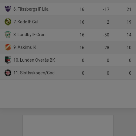
6. Fässbergs IF Lila
16
-17
21
7. Kode IF Gul
16
2
19
8. Lundby IF Grön
16
-50
14
9. Askims IK
16
-28
10
10. Lunden Överås BK
0
0
0
11. Slottsskogen/Godhem IF Röd
0
0
0