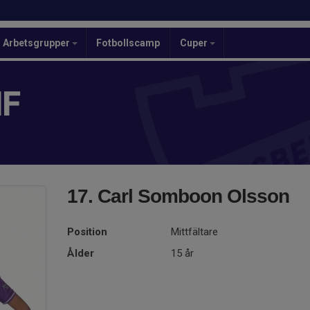
Arbetsgrupper
Fotbollscamp
Cuper
IF
17. Carl Somboon Olsson
Position
Mittfältare
Ålder
15 år