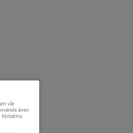
att vår
 används även
t förbättra