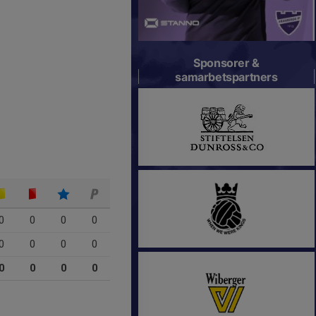
Sponsorer &
samarbetspartners
0
0
0
0
0
0
0
0
0
0
0
0