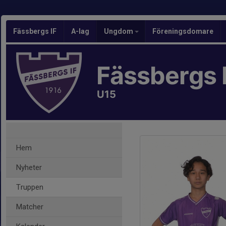
Fässbergs IF
A-lag
Ungdom
Föreningsdomare
Fässbergs 
U15
Hem
Nyheter
Truppen
Matcher