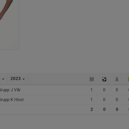
r
2023
Grupp J Vår
1
0
0
Grupp K Höst
1
0
0
2
0
0