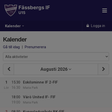
Fässbergs IF
U15
Logga in
Kalender
Kalender
Gå till idag
|
Prenumerera
Augusti 2026
1
15:30
Eskilsminne IF 2-FIF
16:30
Lör
Maria Park
18:00
Värö United IF- FIF
19:00
Maria Park
2
08:50
Kungsladugårds BK-FIF