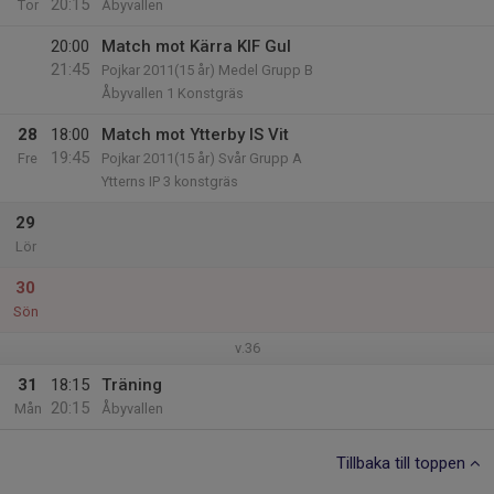
20:15
Tor
Åbyvallen
20:00
Match mot Kärra KIF Gul
21:45
Pojkar 2011(15 år) Medel Grupp B
Åbyvallen 1 Konstgräs
28
18:00
Match mot Ytterby IS Vit
19:45
Fre
Pojkar 2011(15 år) Svår Grupp A
Ytterns IP 3 konstgräs
29
Lör
30
Sön
v.36
31
18:15
Träning
20:15
Mån
Åbyvallen
Tillbaka till toppen