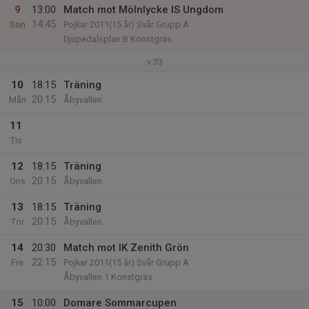
9
13:00
Match mot Mölnlycke IS Ungdom
14:45
Sön
Pojkar 2011(15 år) Svår Grupp A
Djupedalsplan B Konstgräs
v.33
10
18:15
Träning
20:15
Mån
Åbyvallen
11
Tis
12
18:15
Träning
20:15
Ons
Åbyvallen
13
18:15
Träning
20:15
Tor
Åbyvallen
14
20:30
Match mot IK Zenith Grön
22:15
Fre
Pojkar 2011(15 år) Svår Grupp A
Åbyvallen 1 Konstgräs
15
10:00
Domare Sommarcupen