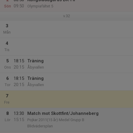
09:50
Sön
Olympiafältet 5
v.32
3
Mån
4
Tis
5
18:15
Träning
20:15
Ons
Åbyvallen
6
18:15
Träning
20:15
Tor
Åbyvallen
7
Fre
8
13:30
Match mot Skottfint/Johanneberg
15:15
Lör
Pojkar 2011(15 år) Medel Grupp B
Blidvädersplan