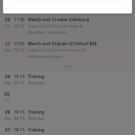
21
Fre
22
17:45
Match mot Croatia Göteborg
19:30
Lör
Pojkar 2011(15 år) Svår Grupp A
Åbyvallen 1 Konstgräs
23
15:00
Match mot Örgryte IS Fotboll Blå
16:45
Sön
Pojkar 2011(15 år) Medel Grupp B
Hammarviken Arena
v.35
24
18:15
Träning
20:15
Mån
Åbyvallen
25
Tis
26
18:15
Träning
20:15
Ons
Åbyvallen
27
18:15
Träning