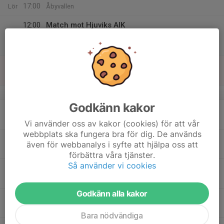
17:00
Lör
Åbyvallen
12:00
Match mot Hjuviks AIK
13:45
Pojkar 2011(15 år) Medel Grupp B
21:47 Arena 1
16
08:00
Domare Sommarcupen
17:00
Sön
Åbyvallen
v.34
Godkänn kakor
17
18:15
Träning
20:15
Mån
Åbyvallen
Vi använder oss av kakor (cookies) för att vår
webbplats ska fungera bra för dig. De används
18
även för webbanalys i syfte att hjälpa oss att
Tis
förbättra våra tjänster.
Så använder vi cookies
19
18:15
Träning
20:15
Ons
Åbyvallen
Godkänn alla kakor
20
18:15
Träning
20:15
Tor
Åbyvallen
Bara nödvändiga