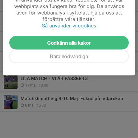
17 jun, 08:57
webbplats ska fungera bra för dig. De används
även för webbanalys i syfte att hjälpa oss att
Årsdag för föreningens SM-guld
förbättra våra tjänster.
Så använder vi cookies
14 jun, 11:00
Fotbollsutskott
Godkänn alla kakor
28 maj, 18:00
Bara nödvändiga
Medaljutdelning för livräddande insatser
25 maj, 10:00
LILA MATCH - VI ÄR FÄSSBERG
17 maj, 18:00
Matchklimathelg 9-10 Maj: Fokus på ledarskap
8 maj, 15:30