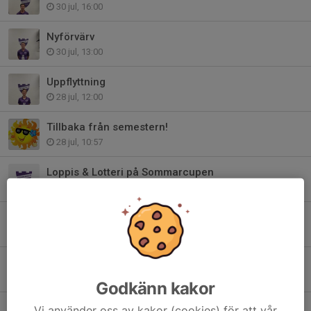
30 jul, 16:00
Nyförvärv
30 jul, 13:00
Uppflyttning
28 jul, 12:00
Tillbaka från semestern!
28 jul, 10:57
Loppis & Lotteri på Sommarcupen
2 jul, 18:00
GåFotboll kommer till Mölndal!
29 jun, 08:00
Glad midsommar från oss! 🌸🐸🍓
19 jun, 10:00
Godkänn kakor
Fässbergsdagen 5e september
Vi använder oss av kakor (cookies) för att vår