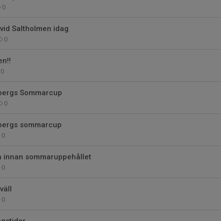
0
vid Saltholmen idag
0
n!!
0
bergs Sommarcup
0
bergs sommarcup
0
en innan sommaruppehållet
0
väll
0