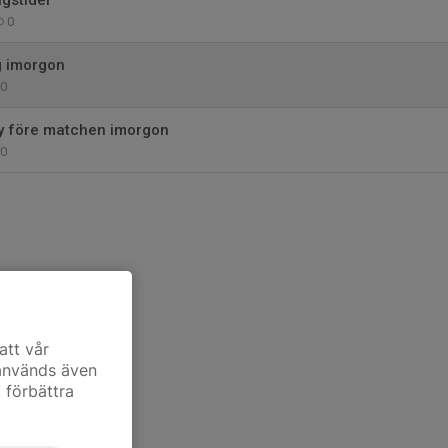
gstider
0
ng imorgon
0
y före matchen imorgon
0
att vår
 används även
t förbättra