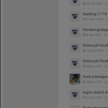
16 okt 2024
Samling 17:15 
27 sep 2024
Fässbergsdage
8 sep 2024
Döma på Fäss
10 aug 2024
Döma på Fäss
28 jun 2024
Sista träning
28 jun 2024
Ingen match ik
27 jun 2024