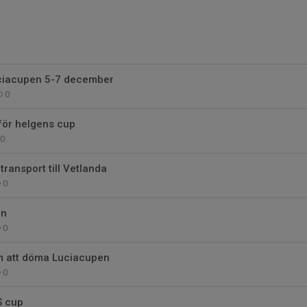
ciacupen 5-7 december
0
för helgens cup
0
transport till Vetlanda
0
en
0
m att döma Luciacupen
0
 cup