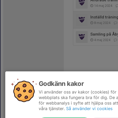
Ändrade tränin
14 maj 2024
Inställd träni
8 maj 2024
Samling på Åb
4 maj 2024
Godkänn kakor
Vi använder oss av kakor (cookies) för 
webbplats ska fungera bra för dig. De
för webbanalys i syfte att hjälpa oss at
våra tjänster.
Så använder vi cookies