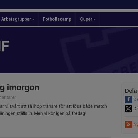
Arbetsgrupper
Fotbollscamp
Cuper
IF
ing imorgon
Dela
entarer
De
r vi svårt att få ihop tränare för att lösa både match
De
äningen ställs in. Men vi kör igen på fredag!
Ny