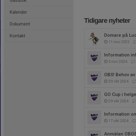
Gästbok
Kalender
Tidigare nyheter
Dokument
Domare på Lu
Kontakt
11 nov 2025
Information in
5 nov 2024
OBS! Behov av 
29 okt 2024
GO Cup i helg
29 okt 2024
Information o
17 okt 2024
Anmälan OBOS