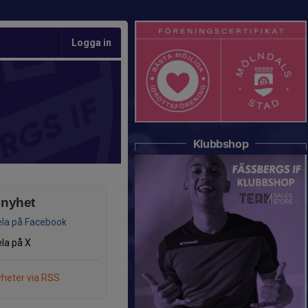
Logga in
Klubbshop
 nyhet
la på Facebook
la på X
heter via RSS