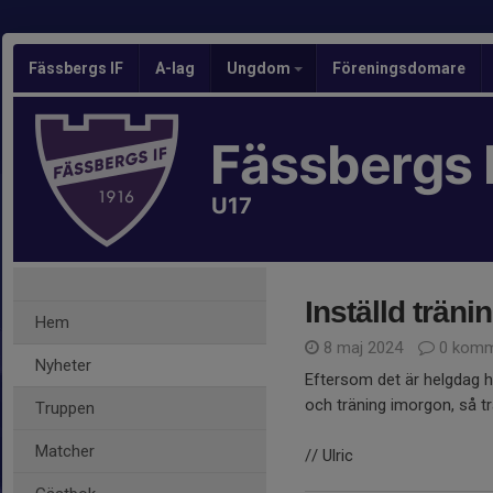
Fässbergs IF
A-lag
Ungdom
Föreningsdomare
Fässbergs 
U17
Inställd trän
Hem
8 maj 2024
0 komm
Nyheter
Eftersom det är helgdag ha
och träning imorgon, så tr
Truppen
Matcher
// Ulric