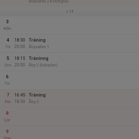
Åbyvallen 2 Konstgräs
v.14
3
Mån
4
18:30
Träning
20:00
Tis
Åbyvallen 1
5
18:15
Träninng
20:00
Ons
Åby 2 (halvplan)
6
Tor
7
16:45
Träning
18:30
Fre
Åby 2
8
Lör
9
Sön