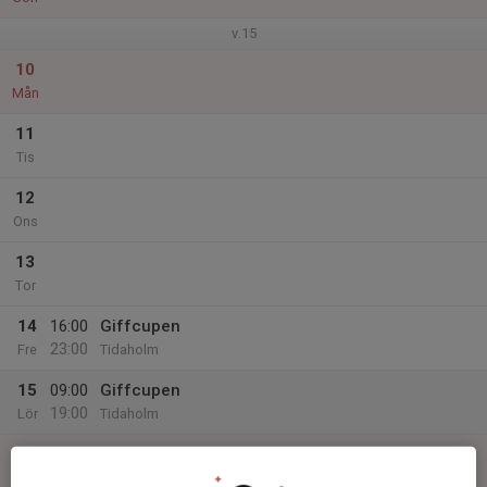
v.15
10
Mån
11
Tis
12
Ons
13
Tor
14
16:00
Giffcupen
23:00
Fre
Tidaholm
15
09:00
Giffcupen
19:00
Lör
Tidaholm
16
09:00
Giffcupen
19:00
Sön
Tidaholm