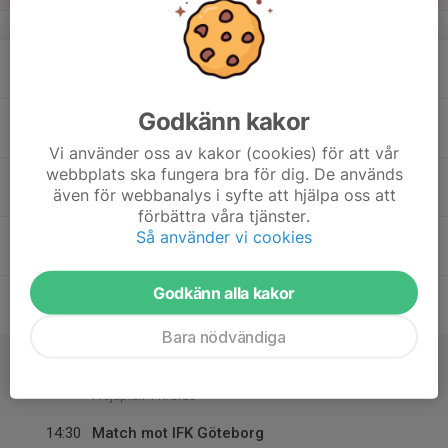
v.16
17
Mån
Godkänn kakor
18
18:30
Träning
20:00
Tis
Åbyvallen 1
Vi använder oss av kakor (cookies) för att vår
webbplats ska fungera bra för dig. De används
19
18:15
Träninng
även för webbanalys i syfte att hjälpa oss att
20:00
Ons
Åby 2 (halvplan)
förbättra våra tjänster.
20
Så använder vi cookies
Tor
Godkänn alla kakor
21
16:45
Träning
18:30
Fre
Åby 2
Bara nödvändiga
22
13:00
Match mot Lundby IF Grön
15:00
Lör
Pojkar 2009(14 år) Lätt Grupp B
Frejaplan 1 K.Gräs
14:30
Match mot IFK Göteborg