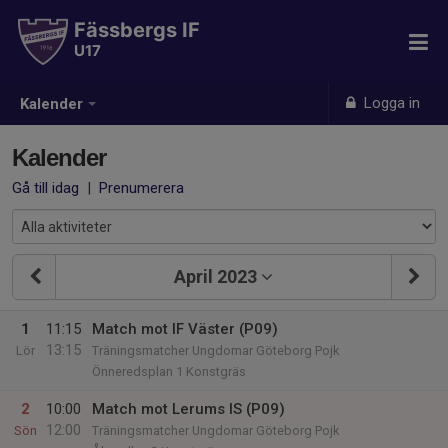
Fässbergs IF
U17
Logga in
Kalender
Kalender
Gå till idag
|
Prenumerera
April 2023
1
11:15
Match mot IF Väster (P09)
13:15
Lör
Träningsmatcher Ungdomar Göteborg Pojk
Önneredsplan 1 Konstgräs
2
10:00
Match mot Lerums IS (P09)
12:00
Sön
Träningsmatcher Ungdomar Göteborg Pojk