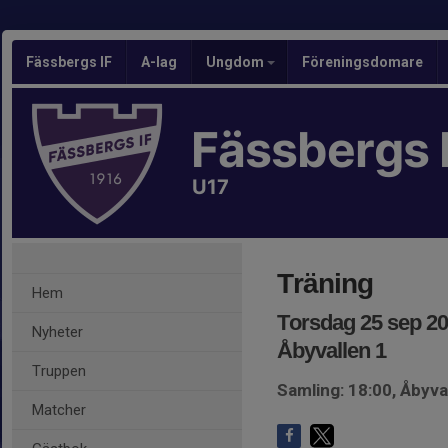
Fässbergs IF
A-lag
Ungdom
Föreningsdomare
Fässbergs 
U17
Träning
Hem
Torsdag 25 sep 20
Nyheter
Åbyvallen 1
Truppen
Samling: 18:00, Åbyva
Matcher