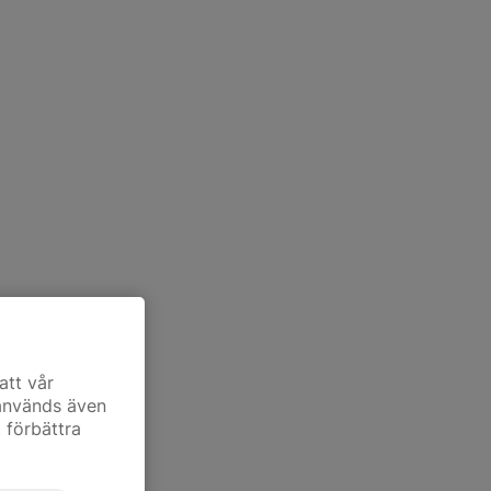
att vår
 används även
t förbättra