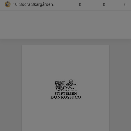
10. Södra Skärgårdens IK
0
0
0