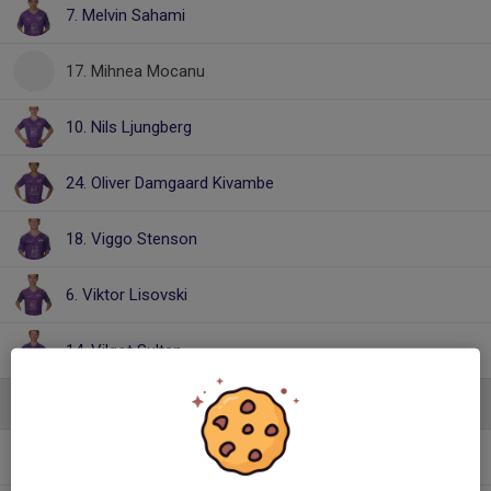
7. Melvin Sahami
17. Mihnea Mocanu
10. Nils Ljungberg
24. Oliver Damgaard Kivambe
18. Viggo Stenson
6. Viktor Lisovski
14. Vilgot Sultan
Ledare
Fredrik Zetterberg
ledare