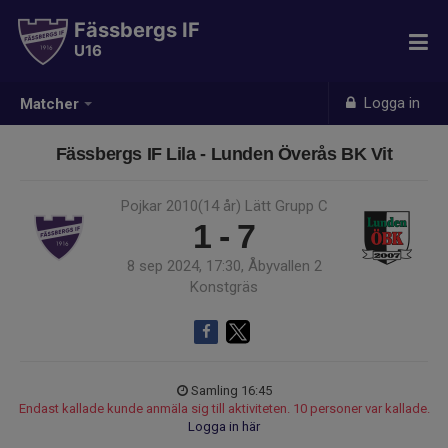
Fässbergs IF
U16
Logga in
Matcher
Fässbergs IF Lila - Lunden Överås BK Vit
Pojkar 2010(14 år) Lätt Grupp C
1 - 7
8 sep 2024, 17:30, Åbyvallen 2
Konstgräs
Samling 16:45
Endast kallade kunde anmäla sig till aktiviteten. 10 personer var kallade.
Logga in här