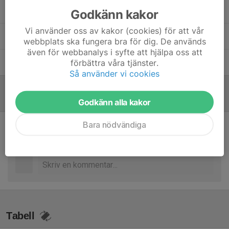
Lars Sultan
Assisterande tränare
Godkänn kakor
Vi använder oss av kakor (cookies) för att vår
Mattias Lisovski
Assisterande tränare
webbplats ska fungera bra för dig. De används
även för webbanalys i syfte att hjälpa oss att
förbättra våra tjänster.
My Lind
Lagledare
Så använder vi cookies
Referat
Godkänn alla kakor
Bara nödvändiga
Inget referat skrivet
Tabell