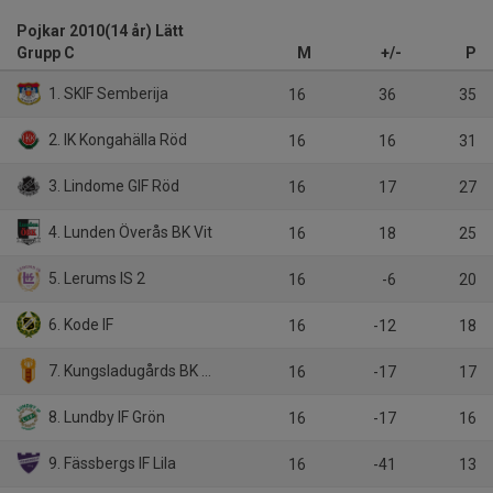
Pojkar 2010(14 år) Lätt
Grupp C
M
+/-
P
1. SKIF Semberija
16
36
35
2. IK Kongahälla Röd
16
16
31
3. Lindome GIF Röd
16
17
27
4. Lunden Överås BK Vit
16
18
25
5. Lerums IS 2
16
-6
20
6. Kode IF
16
-12
18
7. Kungsladugårds BK Röd
16
-17
17
8. Lundby IF Grön
16
-17
16
9. Fässbergs IF Lila
16
-41
13