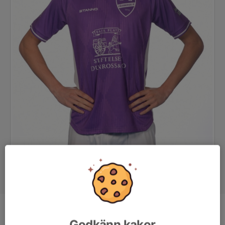
Position
Mittfältare
Godkänn kakor