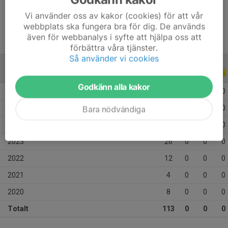
Ålder
16 år
Vi använder oss av kakor (cookies) för att vår
webbplats ska fungera bra för dig. De används
även för webbanalys i syfte att hjälpa oss att
förbättra våra tjänster.
Så använder vi cookies
ALLA SERIER
ALLA ÅR
Godkänn alla kakor
2026
12
0
0
0
2025
26
0
0
0
Bara nödvändiga
2024
25
0
0
0
2023
26
0
0
0
2022
12
0
0
0
2021
4
0
0
0
2020
8
0
0
0
Totalt
113
0
0
0