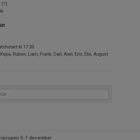
l (?)
ik.
ätt
atchstart kl 17.30
 Kepa, Ruben, Liam, Frank, Carl, Axel, Eric, Elis, August.
ciacupen 5-7 december