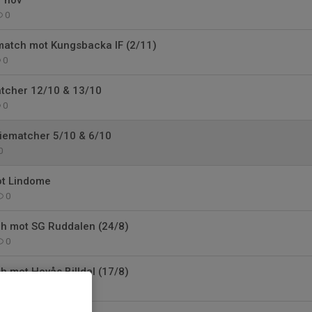
 nov
0
match mot Kungsbacka IF (2/11)
0
atcher 12/10 & 13/10
0
riematcher 5/10 & 6/10
0
ot Lindome
0
ch mot SG Ruddalen (24/8)
0
ch mot Hovås Billdal (17/8)
0