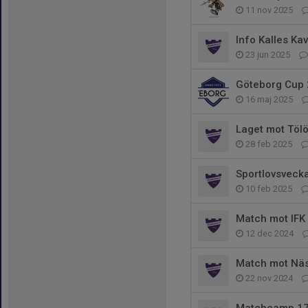
11 nov 2025
Info Kalles Ka
23 jun 2025
Göteborg Cup
16 maj 2025
Laget mot Tölö
28 feb 2025
Sportlovsvecka
10 feb 2025
Match mot IFK 
12 dec 2024
Match mot Näs
22 nov 2024