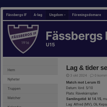
Fässbergs IF
A-lag
Ungdom
Föreningsdomare
Fässbergs 
U15
Lag & tider s
Hem
3 okt 2024
0 komm
Nyheter
Match mot Lerum IS
Datum: lörd. 5/10
Truppen
Plats: Rävekärrsplan
Matcher
Samlingstid: kl 14.15
, m
Lag: Alfred (MV), Oli, Kepa,