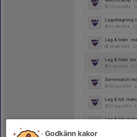
Matchcamp 17
13 nov 2024
Laguttagning 
31 okt 2024
Lag & tider: m
10 okt 2024
Lag & tider se
3 okt 2024
Seriematch m
30 aug 2024
Lag & tid: mat
22 aug 2024
Lag & tid: mat
15 aug 2024
Godkänn kakor