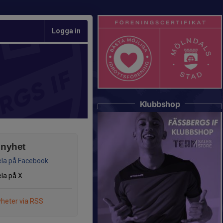
Logga in
Klubbshop
 nyhet
la på Facebook
la på X
heter via RSS