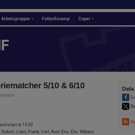
Arbetsgrupper
Fotbollscamp
Cuper
IF
eriematcher 5/10 & 6/10
Dela
entarer
De
De
Ny
atchstart kl 15.00
 Ruben, Liam, Frank, Carl, Axel, Eric, Elis, William,