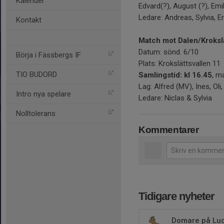
Kalender
Edvard(?), August (?), Emi
Ledare: Andreas, Sylvia, Er
Kontakt
Match mot Dalen/Kroksl
Datum: sönd. 6/10
Börja i Fässbergs IF
Plats: Krokslättsvallen 11
TIO BUDORD
Samlingstid: kl 16.45
, m
Lag: Alfred (MV), Ines, Oli,
Intro nya spelare
Ledare: Niclas & Sylvia
Nolltolerans
Kommentarer
Tidigare nyheter
Domare på Lu