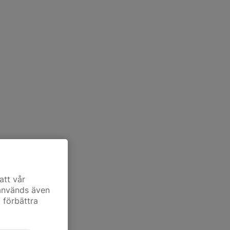
att vår
 används även
t förbättra