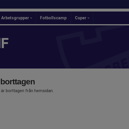
Arbetsgrupper
Fotbollscamp
Cuper
IF
 borttagen
å är borttagen från hemsidan.