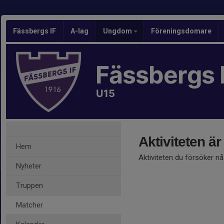
Fässbergs IF
A-lag
Ungdom
Föreningsdomare
Fässbergs 
U15
Aktiviteten är
Hem
Aktiviteten du försöker n
Nyheter
Truppen
Matcher