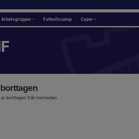
Arbetsgrupper
Fotbollscamp
Cuper
IF
 borttagen
å är borttagen från hemsidan.