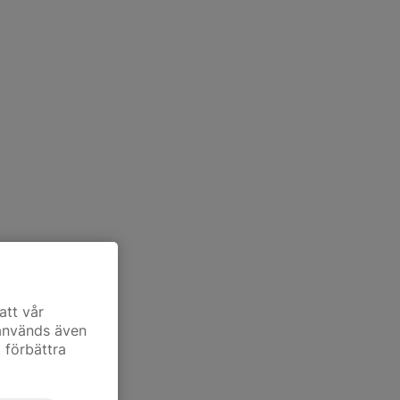
att vår
 används även
t förbättra