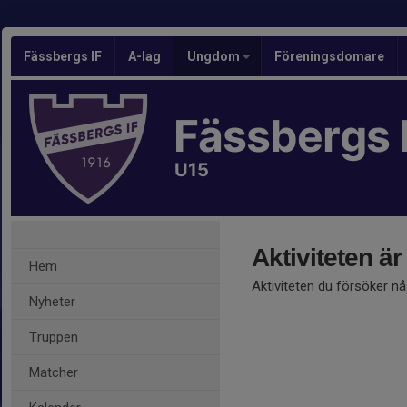
Fässbergs IF
A-lag
Ungdom
Föreningsdomare
Fässbergs 
U15
Aktiviteten är
Hem
Aktiviteten du försöker n
Nyheter
Truppen
Matcher