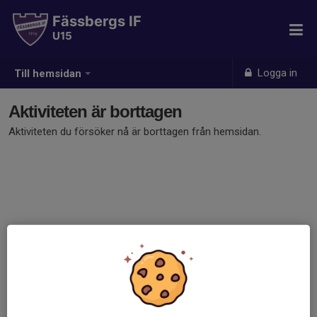
Fässbergs IF
U15
Logga in
Till hemsidan
Aktiviteten är borttagen
Aktiviteten du försöker nå är borttagen från hemsidan.