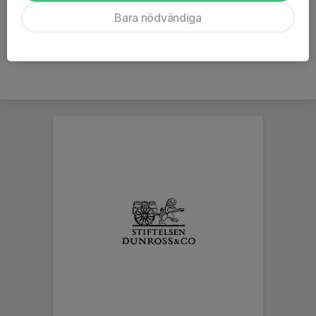
Ålder
40 år
Bara nödvändiga