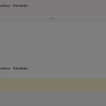
omhus - Rävekärr
n
v.32
omhus - Rävekärr
n