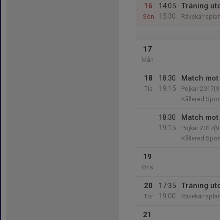
16
14:05
Träning ut
15:30
Sön
Rävekärrspla
17
Mån
18
18:30
Match mot 
19:15
Tis
Pojkar 2017(
Kållered Spor
18:30
Match mot 
19:15
Pojkar 2017(
Kållered Spor
19
Ons
20
17:35
Träning ut
19:00
Tor
Rävekärrspla
21