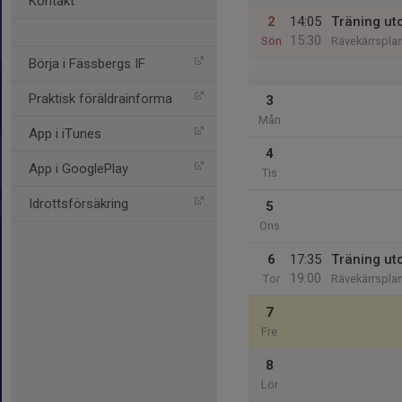
Kontakt
2
14:05
Träning ut
15:30
Sön
Rävekärrspla
Börja i Fässbergs IF
Praktisk föräldrainforma
3
Mån
App i iTunes
4
App i GooglePlay
Tis
Idrottsförsäkring
5
Ons
6
17:35
Träning ut
19:00
Tor
Rävekärrspla
7
Fre
8
Lör