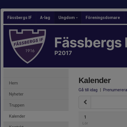
Fässbergs IF
A-lag
Ungdom
Föreningsdomare
Fässbergs 
P2017
Kalender
Hem
Gå till idag
|
Prenumerer
Nyheter
Truppen
Kalender
1
Lör