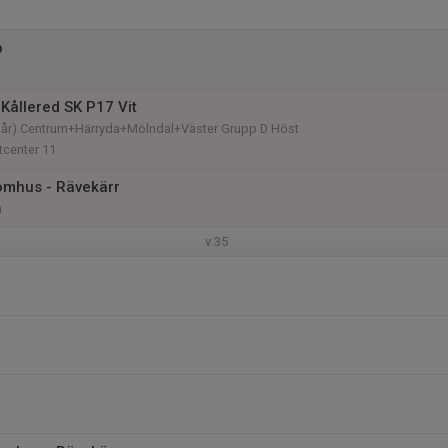
p
Kållered SK P17 Vit
9 år) Centrum+Härryda+Mölndal+Väster Grupp D Höst
tcenter 11
omhus - Rävekärr
n
v.35