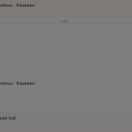
omhus - Rävekärr
n
v.33
omhus - Rävekärr
n
pen 5v5