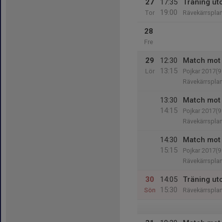
27
17:35
Träning ut
19:00
Tor
Rävekärrspla
28
Fre
29
12:30
Match mot 
13:15
Lör
Pojkar 2017(
Rävekärrspla
13:30
Match mot 
14:15
Pojkar 2017(
Rävekärrspla
14:30
Match mot
15:15
Pojkar 2017(
Rävekärrspla
30
14:05
Träning ut
15:30
Sön
Rävekärrspla