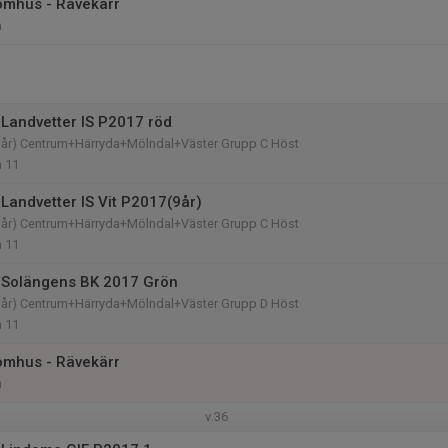
omhus - Rävekärr
n
Landvetter IS P2017 röd
9 år) Centrum+Härryda+Mölndal+Väster Grupp C Höst
n 11
Landvetter IS Vit P2017(9år)
9 år) Centrum+Härryda+Mölndal+Väster Grupp C Höst
n 11
 Solängens BK 2017 Grön
9 år) Centrum+Härryda+Mölndal+Väster Grupp D Höst
n 11
omhus - Rävekärr
n
v.36