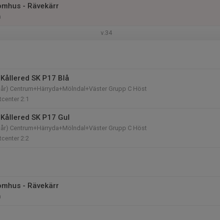
omhus - Rävekärr
n
v.34
Kållered SK P17 Blå
9 år) Centrum+Härryda+Mölndal+Väster Grupp C Höst
tcenter 2:1
Kållered SK P17 Gul
9 år) Centrum+Härryda+Mölndal+Väster Grupp C Höst
tcenter 2:2
omhus - Rävekärr
n