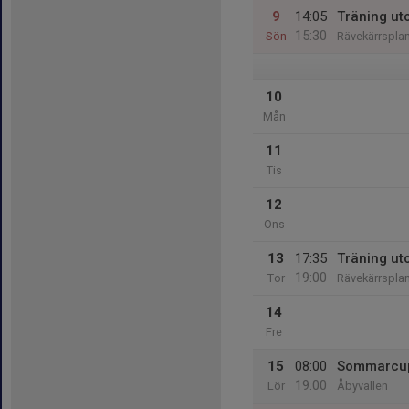
9
14:05
Träning ut
15:30
Sön
Rävekärrspla
10
Mån
11
Tis
12
Ons
13
17:35
Träning ut
19:00
Tor
Rävekärrspla
14
Fre
15
08:00
Sommarcu
19:00
Lör
Åbyvallen