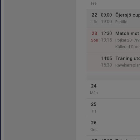
Fre
22
09:00
Öjersjö cu
19:00
Lör
Partille
23
12:30
Match mot 
13:15
Sön
Pojkar 2017(
Kållered Spor
14:05
Träning ut
15:30
Rävekärrspla
24
Mån
25
Tis
26
Ons