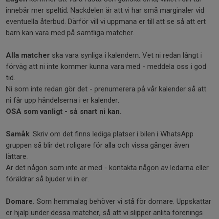
innebär mer speltid. Nackdelen är att vi har små marginaler vid
eventuella återbud. Därför vill vi uppmana er till att se så att ert
barn kan vara med på samtliga matcher.
Alla matcher
ska vara synliga i kalendern. Vet ni redan långt i
förväg att ni inte kommer kunna vara med - meddela oss i god
tid.
Ni som inte redan gör det - prenumerera på vår kalender så att
ni får upp händelserna i er kalender.
OSA som vanligt - så snart ni kan.
Samåk
. Skriv om det finns lediga platser i bilen i WhatsApp
gruppen så blir det roligare för alla och vissa gånger även
lättare.
Är det någon som inte är med - kontakta någon av ledarna eller
föräldrar så bjuder vi in er.
Domare.
Som hemmalag behöver vi stå för domare. Uppskattar
er hjälp under dessa matcher, så att vi slipper anlita förenings