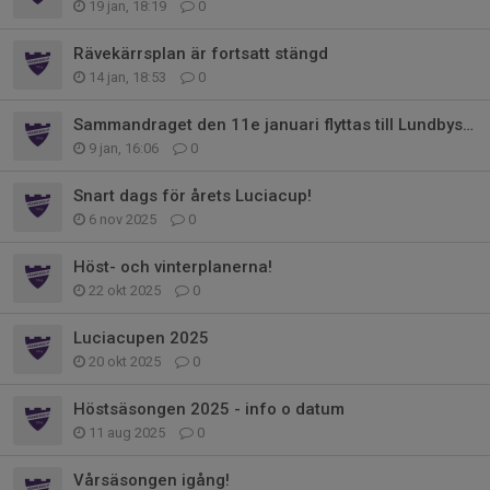
19 jan, 18:19
0
Rävekärrsplan är fortsatt stängd
14 jan, 18:53
0
Sammandraget den 11e januari flyttas till Lundbystrand 2
9 jan, 16:06
0
Snart dags för årets Luciacup!
6 nov 2025
0
Höst- och vinterplanerna!
22 okt 2025
0
Luciacupen 2025
20 okt 2025
0
Höstsäsongen 2025 - info o datum
11 aug 2025
0
Vårsäsongen igång!