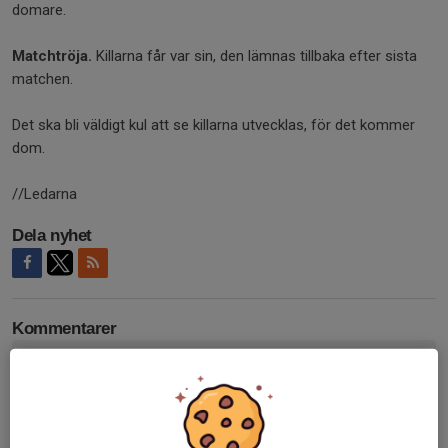
domare.
Matchtröja.
Killarna får var sin, den lämnas tillbaka efter sista
matchen.
Det ska bli väldigt kul att se killarna utvecklas, för det kommer
dom.
//Ledarna
Dela nyhet
Kommentarer
Tidigare nyheter