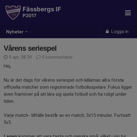
Fässbergs IF
P2017
Logga in
Nyheter
Vårens seriespel
9 apr, 08:39
0 kommentarer
Hej,
Nu är det dags för vårens seriespel och killarnas allra första
officiella matcher som registrerade fotbollsspelare. Fokus ligger
även framöver på att lära sig spela fotboll och ha roligt under
tiden.
Varje match- tillfälle består av en match, 3x15 minuter. Fortsatt
5v5.
Lagen
kommer att vara fasta och ganska små, vilket i sin tur