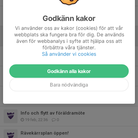
Glad midsommar!
Godkänn kakor
18 jun, 23:44
0
Vi använder oss av kakor (cookies) för att vår
Vårens seriespel
webbplats ska fungera bra för dig. De används
9 apr, 08:39
0
även för webbanalys i syfte att hjälpa oss att
förbättra våra tjänster.
Föräldramöte protokoll - läs igenom om era barn ska få spela seriespel
Så använder vi cookies
23 mar, 09:41
0
Godkänn alla kakor
Agenda föräldramöte 22 mars
21 mar, 23:54
0
Bara nödvändiga
Våren är äntligen här!
3 mar, 12:32
0
Info och flytt av föräldramöte
19 feb, 22:36
0
Rävekärrsplan öppen!