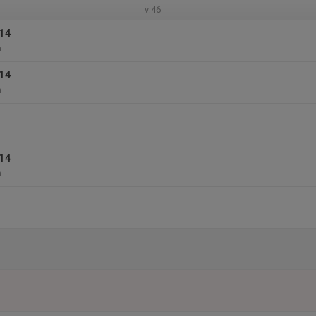
v.46
014
n
014
n
014
n