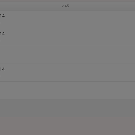
v.45
014
n
014
n
014
n