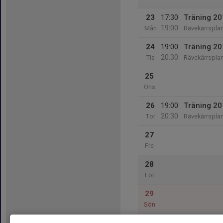
23
17:30
Träning 2
19:00
Mån
Rävekärrspla
24
19:00
Träning 2
20:30
Tis
Rävekärrspla
25
Ons
26
19:00
Träning 2
20:30
Tor
Rävekärrspla
27
Fre
28
Lör
29
Sön