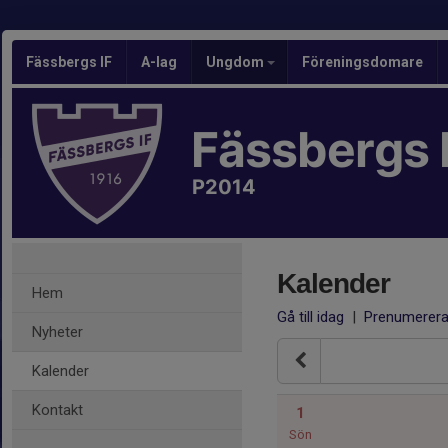
Fässbergs IF
A-lag
Ungdom
Föreningsdomare
Fässbergs 
P2014
Kalender
Hem
Gå till idag
|
Prenumerer
Nyheter
Kalender
Kontakt
1
Sön