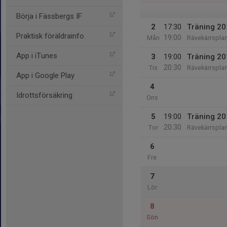
Börja i Fässbergs IF
2
17:30
Träning 2
Praktisk föräldrainfo
19:00
Mån
Rävekärrspla
App i iTunes
3
19:00
Träning 2
20:30
Tis
Rävekärrspla
App i Google Play
4
Idrottsförsäkring
Ons
5
19:00
Träning 2
20:30
Tor
Rävekärrspla
6
Fre
7
Lör
8
Sön