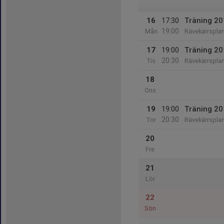
16
17:30
Träning 2
19:00
Mån
Rävekärrspla
17
19:00
Träning 2
20:30
Tis
Rävekärrspla
18
Ons
19
19:00
Träning 2
20:30
Tor
Rävekärrspla
20
Fre
21
Lör
22
Sön