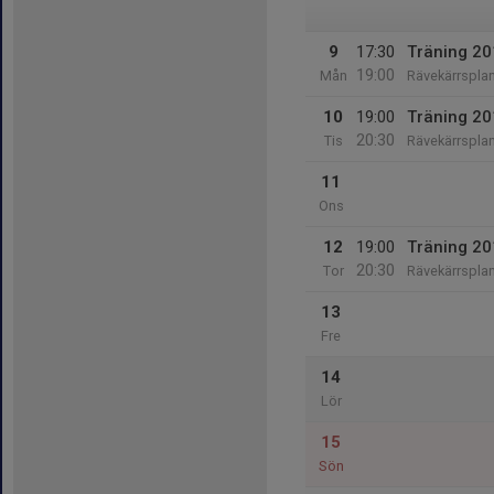
9
17:30
Träning 2
19:00
Mån
Rävekärrspla
10
19:00
Träning 2
20:30
Tis
Rävekärrspla
11
Ons
12
19:00
Träning 2
20:30
Tor
Rävekärrspla
13
Fre
14
Lör
15
Sön