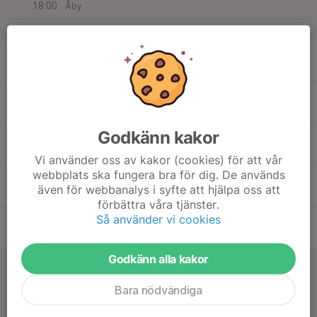
18:00
Åby
v.34
17
17:30
Träning 2014
19:00
Mån
Rävekärrsplan
18
19:00
Träning 2014
20:30
Tis
Rävekärrsplan
Godkänn kakor
19
Ons
Vi använder oss av kakor (cookies) för att vår
webbplats ska fungera bra för dig. De används
20
17:00
Träning 2014 Gräs
även för webbanalys i syfte att hjälpa oss att
19:00
Tor
Åby 6
förbättra våra tjänster.
Så använder vi cookies
21
Fre
Godkänn alla kakor
22
13:15
Match mot Lindome GIF Vit
14:15
Lör
Pojkar 2014(12 år) Grupp D Höst
Bara nödvändiga
Lindevi 32 Konstgräs