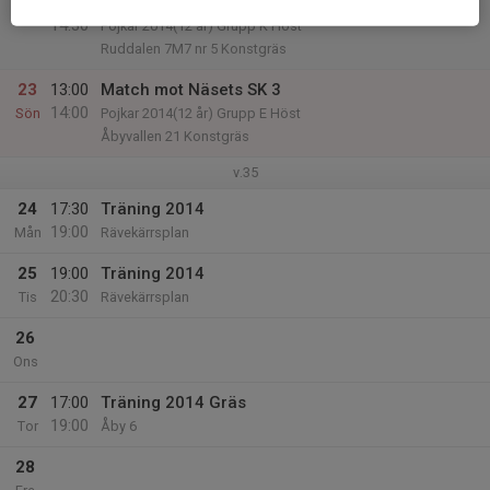
13:30
Match mot SG Ruddalen IF 1
14:30
Pojkar 2014(12 år) Grupp K Höst
Ruddalen 7M7 nr 5 Konstgräs
23
13:00
Match mot Näsets SK 3
14:00
Sön
Pojkar 2014(12 år) Grupp E Höst
Åbyvallen 21 Konstgräs
v.35
24
17:30
Träning 2014
19:00
Mån
Rävekärrsplan
25
19:00
Träning 2014
20:30
Tis
Rävekärrsplan
26
Ons
27
17:00
Träning 2014 Gräs
19:00
Tor
Åby 6
28