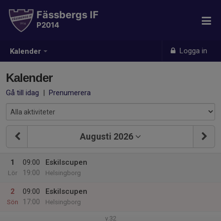
Fässbergs IF
P2014
Logga in
Kalender
Kalender
Gå till idag
|
Prenumerera
Augusti 2026
1
09:00
Eskilscupen
19:00
Lör
Helsingborg
2
09:00
Eskilscupen
17:00
Sön
Helsingborg
v.32