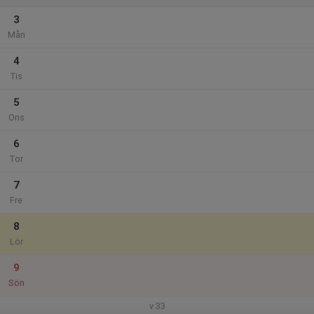
3
Mån
4
Tis
5
Ons
6
Tor
7
Fre
8
Lör
9
Sön
v.33