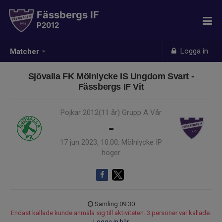
Fässbergs IF
P2012
Logga in
Matcher
Sjövalla FK Mölnlycke IS Ungdom Svart -
Fässbergs IF Vit
Pojkar 2012(11 år) Grupp A Vår
-
17 jun 2023, 10:00, Mölnlycke IP
höger
Samling 09:30
Endast kallade kunde anmäla sig till aktiviteten. 3 personer var kallade.
Logga in här