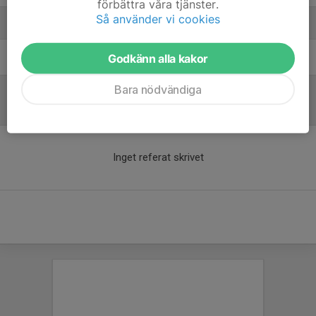
förbättra våra tjänster.
Så använder vi cookies
Ledare
Jenny Granath
Fystränare
Godkänn alla kakor
Bara nödvändiga
Referat
Inget referat skrivet