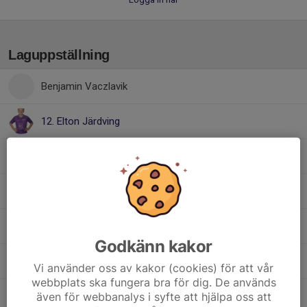
Laguppställning
Benjamin Vaczlavik
12. Elton Järdving
17. Karl Reuterberg
Oscar Öhman
9. Sebastian Tormena
Godkänn kakor
5. Simon Olsson
Vi använder oss av kakor (cookies) för att vår
webbplats ska fungera bra för dig. De används
även för webbanalys i syfte att hjälpa oss att
26. Stefan Mocanu