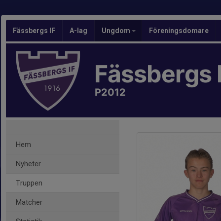
Fässbergs IF
A-lag
Ungdom
Föreningsdomare
Fässbergs 
P2012
Hem
Nyheter
Truppen
Matcher