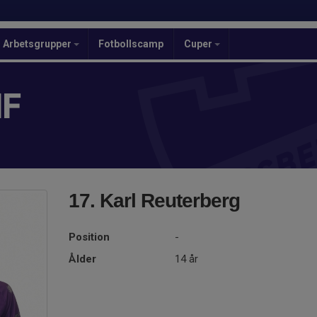
Arbetsgrupper
Fotbollscamp
Cuper
IF
17. Karl Reuterberg
Position
-
Ålder
14 år