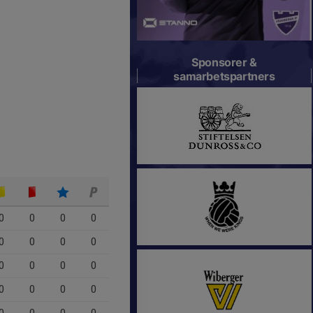
Sponsorer &
samarbetspartners
0
0
0
0
0
0
0
0
0
0
0
0
0
0
0
0