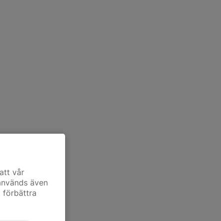
att vår
 används även
t förbättra