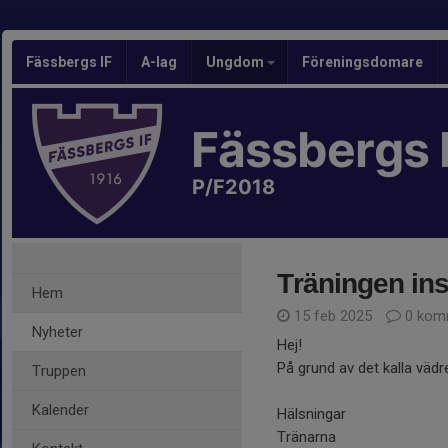
Fässbergs IF
A-lag
Ungdom
Föreningsdomare
Fässbergs 
P/F2018
Träningen ins
Hem
15 feb 2025
0 kom
Nyheter
Hej!
På grund av det kalla vädr
Truppen
Kalender
Hälsningar
Tränarna