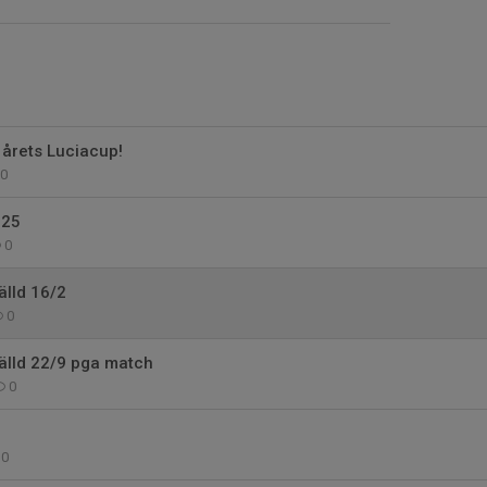
 årets Luciacup!
0
025
0
älld 16/2
0
älld 22/9 pga match
0
0