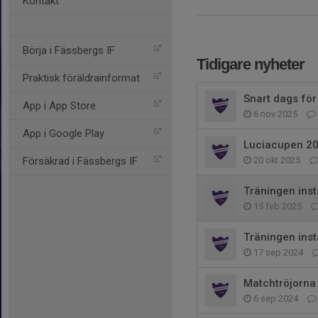
Kontakt
Börja i Fässbergs IF
Tidigare nyheter
Praktisk föräldrainformat
Snart dags för
App i App Store
6 nov 2025
App i Google Play
Luciacupen 2
Försäkrad i Fässbergs IF
20 okt 2025
Träningen inst
15 feb 2025
Träningen inst
17 sep 2024
Matchtröjorna
6 sep 2024