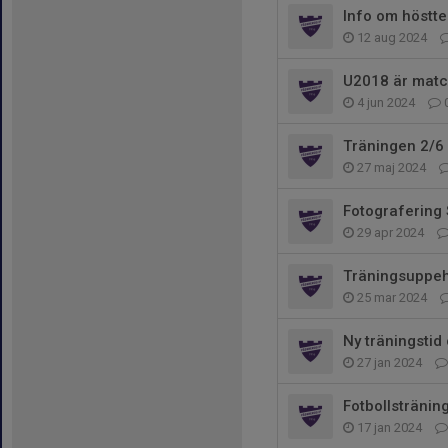
Info om höstt
12 aug 2024
U2018 är matc
4 jun 2024
Träningen 2/6 
27 maj 2024
Fotografering
29 apr 2024
Träningsuppehå
25 mar 2024
Ny träningstid 
27 jan 2024
Fotbollstränin
17 jan 2024