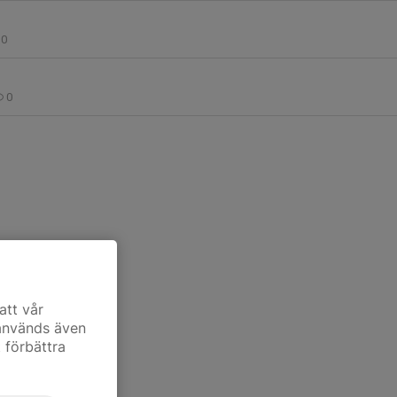
0
0
att vår
 används även
t förbättra