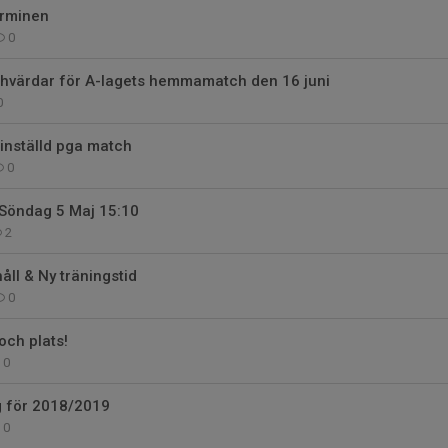
erminen
0
hvärdar för A-lagets hemmamatch den 16 juni
0
inställd pga match
0
 Söndag 5 Maj 15:10
2
ll & Ny träningstid
0
och plats!
0
g för 2018/2019
0