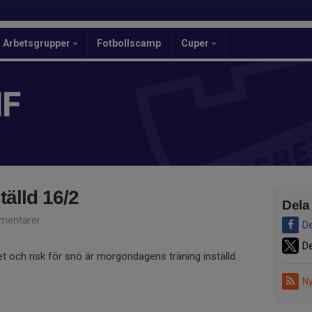
Arbetsgrupper
Fotbollscamp
Cuper
IF
tälld 16/2
Dela
mentarer
De
De
et och risk för snö är morgondagens träning inställd.
Ny