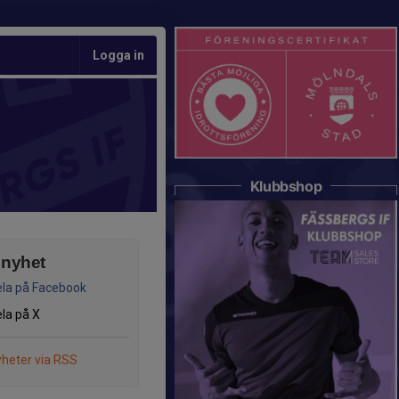
Logga in
Klubbshop
 nyhet
la på Facebook
la på X
heter via RSS