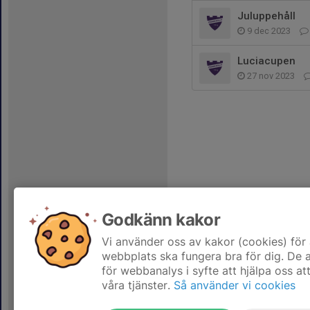
Juluppehåll
9 dec 2023
Luciacupen
27 nov 2023
Godkänn kakor
Vi använder oss av kakor (cookies) för 
webbplats ska fungera bra för dig. De
för webbanalys i syfte att hjälpa oss at
våra tjänster.
Så använder vi cookies