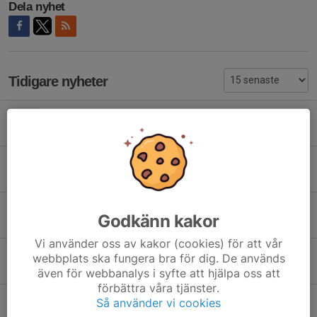
Dela nyhet
Tidigare nyheter
Snart dags för årets Luciacup!
6 nov 2025
0
Luciacupen 2025
20 okt 2025
0
Träningen inställd 16/2
Godkänn kakor
15 feb 2025
0
Vi använder oss av kakor (cookies) för att vår
Träningen inställd 22/9 pga match
webbplats ska fungera bra för dig. De används
17 sep 2024
0
även för webbanalys i syfte att hjälpa oss att
förbättra våra tjänster.
Matchtröjorna
Så använder vi cookies
6 sep 2024
0