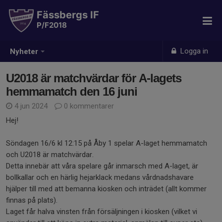
Fässbergs IF
P/F2018
Logga in
Nyheter
U2018 är matchvärdar för A-lagets
hemmamatch den 16 juni
4 jun 2024
0 kommentarer
Hej!
Söndagen 16/6 kl 12:15 på Åby 1 spelar A-laget hemmamatch
och U2018 är matchvärdar.
Detta innebär att våra spelare går inmarsch med A-laget, är
bollkallar och en härlig hejarklack medans vårdnadshavare
hjälper till med att bemanna kiosken och inträdet (allt kommer
finnas på plats).
Laget får halva vinsten från försäljningen i kiosken (vilket vi