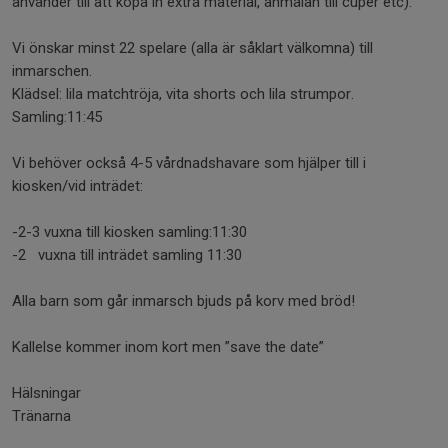
använder till att köpa in extra material, anmälan till cuper etc).
Vi önskar minst 22 spelare (alla är såklart välkomna) till
inmarschen.
Klädsel: lila matchtröja, vita shorts och lila strumpor.
Samling:11:45
Vi behöver också 4-5 vårdnadshavare som hjälper till i
kiosken/vid inträdet:
-2-3 vuxna till kiosken samling:11:30
-2 vuxna till inträdet samling 11:30
Alla barn som går inmarsch bjuds på korv med bröd!
Kallelse kommer inom kort men ”save the date”
Hälsningar
Tränarna