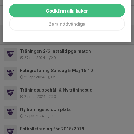
Godkänn alla kakor
Info om höstterminen
12 aug 2024
0
Bara nödvändiga
U2018 är matchvärdar för A-lagets hemmamatch den 16 juni
4 jun 2024
0
Träningen 2/6 inställd pga match
27 maj 2024
0
Fotografering Söndag 5 Maj 15:10
29 apr 2024
2
Träningsuppehåll & Ny träningstid
25 mar 2024
0
Ny träningstid och plats!
27 jan 2024
0
Fotbollsträning för 2018/2019