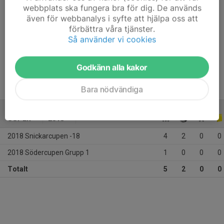
Ålder
27 år
webbplats ska fungera bra för dig. De används
även för webbanalys i syfte att hjälpa oss att
Längd
201 cm
förbättra våra tjänster.
Vikt
96 kg
Så använder vi cookies
Tidigare klubbar
Moderklubb: Fässbergs IF
Godkänn alla kakor
Bara nödvändiga
CUPER
2018
2018 Snickarcupen -18
4
2
0
0
2018 Södercupen Grupp 1
1
0
0
0
Totalt
5
2
0
0