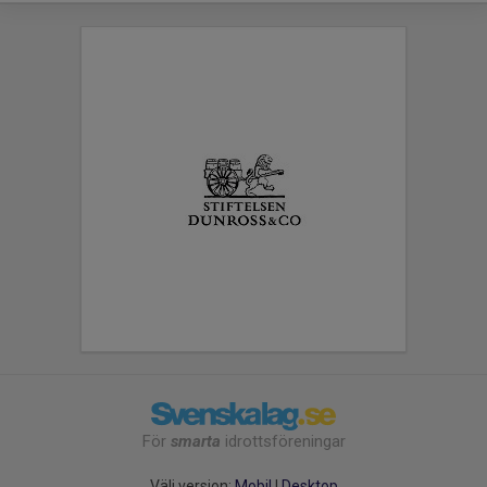
För
smarta
idrottsföreningar
Välj version:
Mobil
|
Desktop