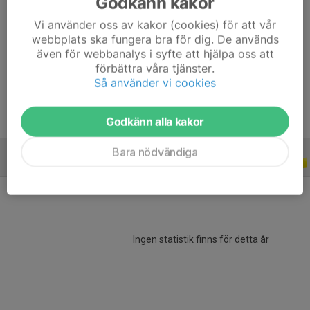
Godkänn kakor
Ålder
27 år
Vi använder oss av kakor (cookies) för att vår
Längd
201 cm
webbplats ska fungera bra för dig. De används
Vikt
96 kg
även för webbanalys i syfte att hjälpa oss att
förbättra våra tjänster.
Tidigare klubbar
Moderklubb: Fässbergs IF
Så använder vi cookies
Godkänn alla kakor
Bara nödvändiga
CUPER
2015
Ingen statistik finns för detta år