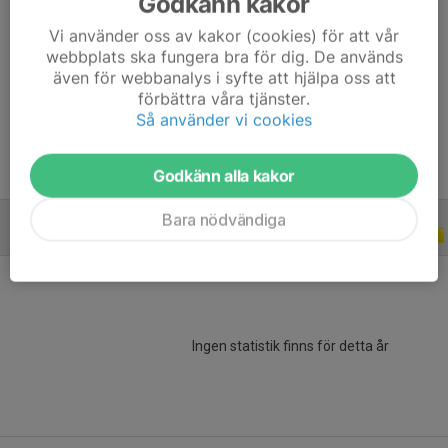
Godkänn kakor
Ålder
27 år
Vi använder oss av kakor (cookies) för att vår
Längd
201 cm
webbplats ska fungera bra för dig. De används
Vikt
96 kg
även för webbanalys i syfte att hjälpa oss att
förbättra våra tjänster.
Tidigare klubbar
Moderklubb: Fässbergs IF
Så använder vi cookies
Godkänn alla kakor
Bara nödvändiga
JUNIOR-/UNGDOMSSERIER
2020
Ingen statistik finns för detta år