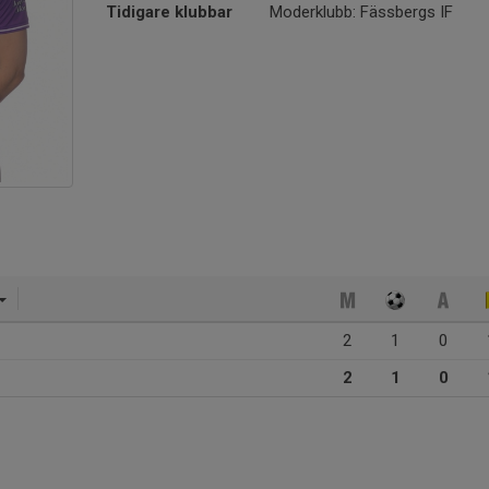
Tidigare klubbar
Moderklubb: Fässbergs IF
2
1
0
2
1
0