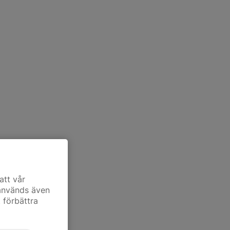
att vår
 används även
t förbättra