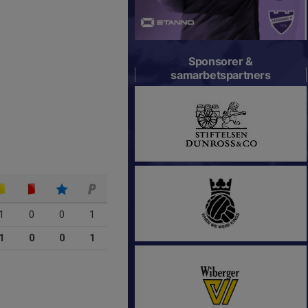
Sponsorer &
samarbetspartners
1
0
0
1
1
0
0
1