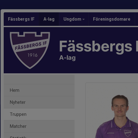
Fässbergs IF
A-lag
Ungdom
Föreningsdomare
Fässbergs 
A-lag
Hem
Nyheter
Truppen
Matcher