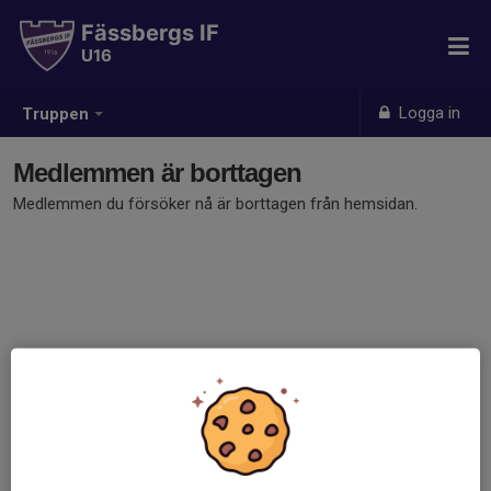
Fässbergs IF
U16
Logga in
Truppen
Medlemmen är borttagen
Medlemmen du försöker nå är borttagen från hemsidan.