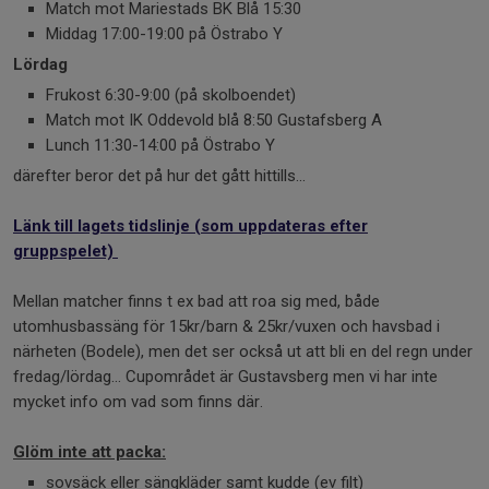
Match mot Mariestads BK Blå 15:30
Middag 17:00-19:00 på Östrabo Y
Lördag
Frukost 6:30-9:00 (på skolboendet)
Match mot IK Oddevold blå 8:50 Gustafsberg A
Lunch 11:30-14:00 på Östrabo Y
därefter beror det på hur det gått hittills...
Länk till lagets tidslinje (som uppdateras efter
gruppspelet)
Mellan matcher finns t ex bad att roa sig med, både
utomhusbassäng för 15kr/barn & 25kr/vuxen och havsbad i
närheten (Bodele), men det ser också ut att bli en del regn under
fredag/lördag... Cupområdet är Gustavsberg men vi har inte
mycket info om vad som finns där.
Glöm inte att packa:
sovsäck eller sängkläder samt kudde (ev filt)