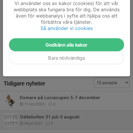
Vi använder oss av kakor (cookies) för att vår
Mvh,
webbplats ska fungera bra för dig. De används
Tränarna genom My
även för webbanalys i syfte att hjälpa oss att
förbättra våra tjänster.
Dela nyhet
Så använder vi cookies
Godkänn alla kakor
Kommentarer
Bara nödvändiga
Tidigare nyheter
Domare på Luciacupen 5-7 december
11 nov 2025
0
Oddebollen 31 juli-3 augusti
28 jul 2025
0