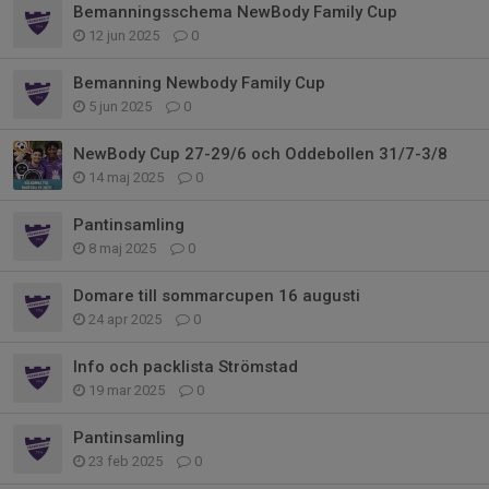
Bemanningsschema NewBody Family Cup
12 jun 2025
0
Bemanning Newbody Family Cup
5 jun 2025
0
NewBody Cup 27-29/6 och Oddebollen 31/7-3/8
14 maj 2025
0
Pantinsamling
8 maj 2025
0
Domare till sommarcupen 16 augusti
24 apr 2025
0
Info och packlista Strömstad
19 mar 2025
0
Pantinsamling
23 feb 2025
0