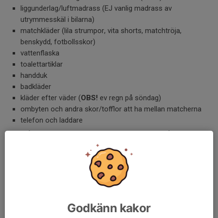
liggunderlag/luftmadrass (EJ vanlig madrass av
utrymmesskäl i bilarna)
matchkläder (lila strumpor, vita shorts, matchtröja,
benskydd, fotbollsskor)
vattenflaska
toalettartiklar
handduk
badkläder
kläder efter väder (
OBS!
ev regn på söndag)
ombyten och andra skor/tofflor att ha mellan matcherna
telefon och laddare
Tänk på att packa i mjuk bag eller liknande för att få plats i
bilarna.
Här är en samlad pdf med detta och karta över de viktigaste
platserna i Uddevalla.
Hör av er om något är oklart!
Godkänn kakor