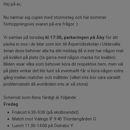
Hej på er,
Nu närmar sig cupen med stormsteg och här kommer
förhoppningsvis svaren på era frågor :)
Vi samlas på torsdag
kl 17:30, parkeringen på Åby
för att
packa in oss i de bilar som kör till Äsperödsskolan i Uddevalla.
Innan dess behöver alla ha ätit middag då vi inte har någon mat
på kvällen på plats (ta gärna med någon macka för kvällen).
Bilden visar vilka som behöver köra dit respektive hem, men väl
på plats verkar det lite tunt så eventuellt får vi köra någon extra
gång mellan matcher och måltider (vilket inte bör vara särskilt
problematiskt då avstånden inte är så stora).
Schemat som finns färdigt är följande:
Fredag
Frukost 6:30-9:00 (på skolboendet)
Match mot Valinge IF 9:40 Thordengården G
Lunch 11:30-14:00 på Östrabo Y