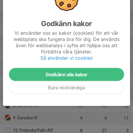
Pojkar 2009-2010(16-17 år)
Svår Grupp B
M
+/-
P
1. BK Häcken Svart
8
38
21
Godkänn kakor
2. Ale United U17 Lag 2
9
6
19
Vi använder oss av kakor (cookies) för att vår
webbplats ska fungera bra för dig. De används
3. Tölö IF U17
9
9
18
även för webbanalys i syfte att hjälpa oss att
förbättra våra tjänster.
4. Mossens BK Svart
10
7
18
Så använder vi cookies
5. Mölnlycke IS Ungdom
9
6
15
Godkänn alla kakor
6. Hovås Billdal IF U17-P Blå
9
0
14
Bara nödvändiga
7. SG Ruddalen IF U17
8
3
13
8. Surte IS FK
10
-12
12
9. Gunnilse IS
9
4
11
10. Finlandia Pallo AIF
8
-21
3