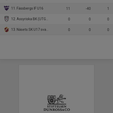
11. Fässbergs IF U16
11
-40
1
12. Assyriska BK (UTGÅR)
0
0
0
13. Näsets SK U17 svart (UTGÅR)
0
0
0