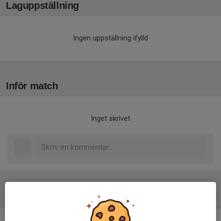
Laguppställning
Ingen uppställning ifylld
Inför match
Inget skrivet
Tabell