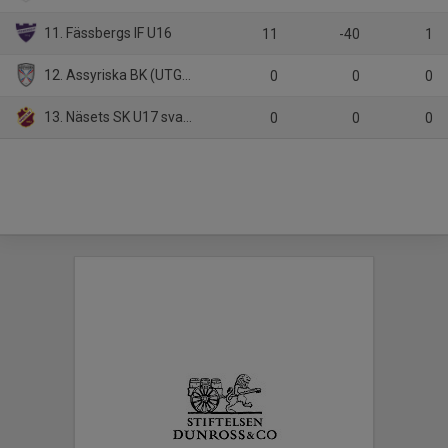
11. Fässbergs IF U16
11
-40
1
12. Assyriska BK (UTGÅR)
0
0
0
13. Näsets SK U17 svart (UTGÅR)
0
0
0