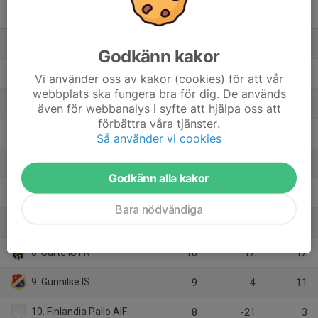
Pojkar 2009-2010(16-17 år)
Svår Grupp B
M
+/-
P
1. BK Häcken Svart
8
38
21
Godkänn kakor
2. Ale United U17 Lag 2
9
6
19
Vi använder oss av kakor (cookies) för att vår
webbplats ska fungera bra för dig. De används
3. Tölö IF U17
9
9
18
även för webbanalys i syfte att hjälpa oss att
förbättra våra tjänster.
4. Mossens BK Svart
10
7
18
Så använder vi cookies
5. Mölnlycke IS Ungdom
9
6
15
Godkänn alla kakor
6. Hovås Billdal IF U17-P Blå
9
0
14
Bara nödvändiga
7. SG Ruddalen IF U17
8
3
13
8. Surte IS FK
10
-12
12
9. Gunnilse IS
9
4
11
10. Finlandia Pallo AIF
8
-21
3