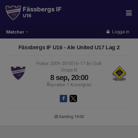
Fässbergs IF
U16
Logga in
Matcher
Fässbergs IF U16 - Ale United U17 Lag 2
Pojkar 2009-2010(16-17 år) Svår
Grupp B
8 sep, 20:00
Åbyvallen 1 Konstgräs
Samling 19:00