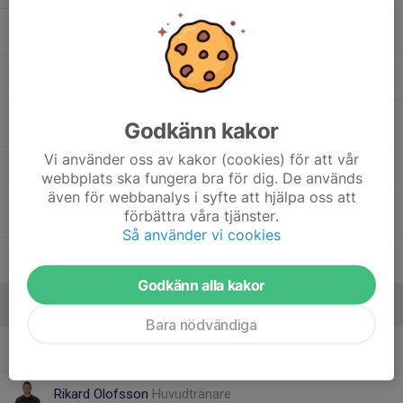
7. Melvin Sahami
10. Nils Ljungberg
24. Oliver Damgaard Kivambe
Godkänn kakor
Vi använder oss av kakor (cookies) för att vår
11. Oscar Gustafsson
webbplats ska fungera bra för dig. De används
även för webbanalys i syfte att hjälpa oss att
förbättra våra tjänster.
6. Viktor Lisovski
Så använder vi cookies
14. Vilgot Sultan
Godkänn alla kakor
Ledare
Bara nödvändiga
Mattias Lisovski
Assisterande tränare
Rikard Olofsson
Huvudtränare