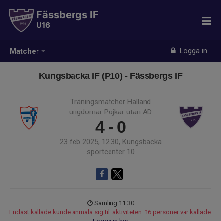
Fässbergs IF
U16
Logga in
Matcher
Kungsbacka IF (P10) - Fässbergs IF
Träningsmatcher Halland
ungdomar Pojkar utan AD
4 - 0
23 feb 2025, 12:30, Kungsbacka
sportcenter 10
Samling 11:30
Endast kallade kunde anmäla sig till aktiviteten. 16 personer var kallade.
Logga in här