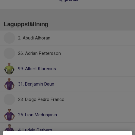
Laguppställning
2. Abudi Alhoran
26. Adrian Pettersson
99. Albert Klarenius
31. Benjamin Daun
23. Diogo Pedro Franco
25. Lion Medunjanin
4. Ludvig Östberg