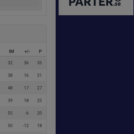
IM
+/-
P
32
36
35
38
16
31
48
17
27
39
18
25
55
-6
20
50
-12
18