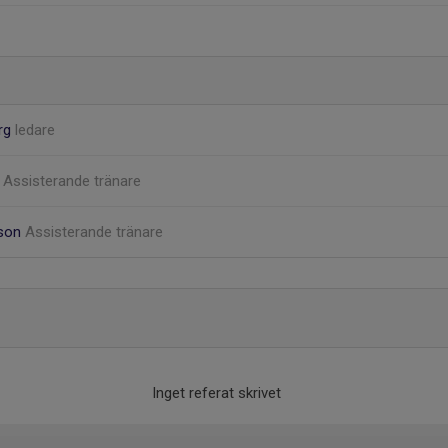
erg
ledare
i
Assisterande tränare
sson
Assisterande tränare
Inget referat skrivet