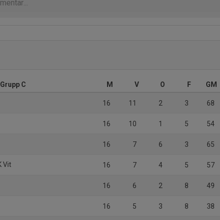
 Grupp C
M
V
O
F
GM
16
11
2
3
68
d
16
10
1
5
54
16
7
6
3
65
 Vit
16
7
4
5
57
16
6
2
8
49
16
5
3
8
38