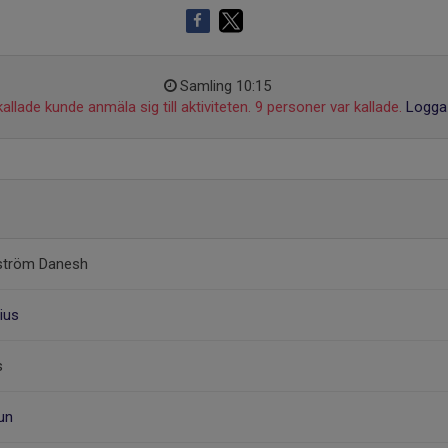
Samling 10:15
allade kunde anmäla sig till aktiviteten. 9 personer var kallade.
Logga 
dström Danesh
nius
s
un