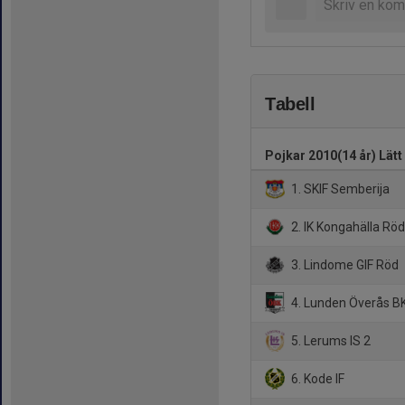
Tabell
Pojkar 2010(14 år) Lätt
1. SKIF Semberija
2. IK Kongahälla Rö
3. Lindome GIF Röd
4. Lunden Överås BK
5. Lerums IS 2
6. Kode IF