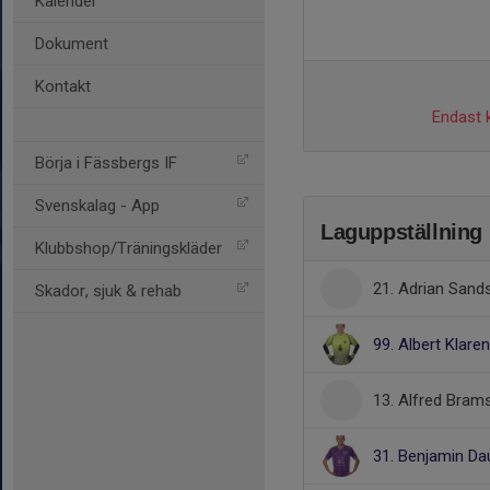
Kalender
Dokument
Kontakt
Endast k
Börja i Fässbergs IF
Svenskalag - App
Laguppställning
Klubbshop/Träningskläder
21. Adrian San
Skador, sjuk & rehab
99. Albert Klare
13. Alfred Bram
31. Benjamin Da