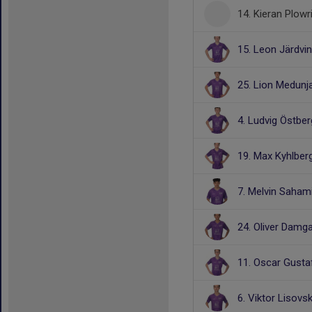
14. Kieran Plowr
15. Leon Järdvi
25. Lion Medunj
4. Ludvig Östber
19. Max Kyhlber
7. Melvin Saham
24. Oliver Damg
11. Oscar Gust
6. Viktor Lisovsk