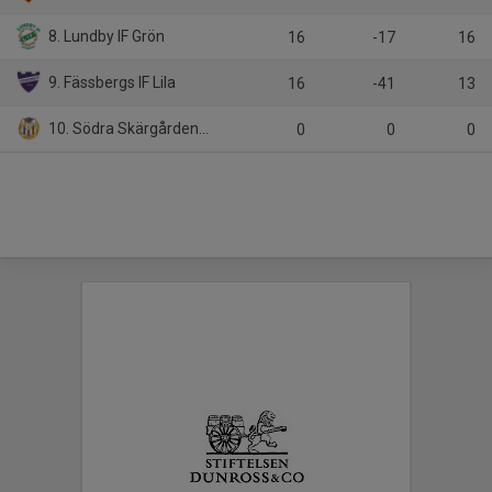
8. Lundby IF Grön
16
-17
16
9. Fässbergs IF Lila
16
-41
13
10. Södra Skärgårdens IK
0
0
0