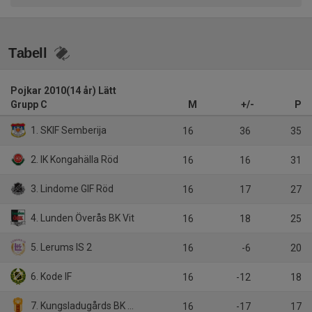
Tabell
Pojkar 2010(14 år) Lätt
Grupp C
M
+/-
P
1. SKIF Semberija
16
36
35
2. IK Kongahälla Röd
16
16
31
3. Lindome GIF Röd
16
17
27
4. Lunden Överås BK Vit
16
18
25
5. Lerums IS 2
16
-6
20
6. Kode IF
16
-12
18
7. Kungsladugårds BK Röd
16
-17
17