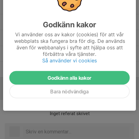
Fredrik Östberg
Assisterande tränare, materialansvarig
Lars Sultan
Assisterande tränare
Godkänn kakor
Vi använder oss av kakor (cookies) för att vår
Mattias Lisovski
Assisterande tränare
webbplats ska fungera bra för dig. De används
även för webbanalys i syfte att hjälpa oss att
förbättra våra tjänster.
My Lind
Lagledare
Så använder vi cookies
Roberth Andersson
Assisterande tränare
Godkänn alla kakor
Bara nödvändiga
Referat
Inget referat skrivet