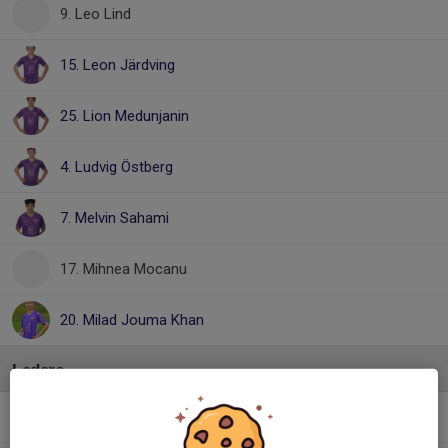
9. Leo Lind
15. Leon Järdving
25. Lion Medunjanin
4. Ludvig Östberg
7. Melvin Sahami
17. Mihnea Mocanu
20. Milad Jouma Khan
Ledare
Fredrik Zetterberg
ledare