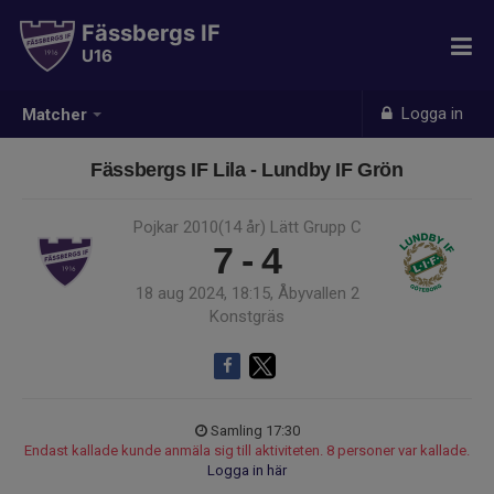
Fässbergs IF
U16
Logga in
Matcher
Fässbergs IF Lila - Lundby IF Grön
Pojkar 2010(14 år) Lätt Grupp C
7 - 4
18 aug 2024, 18:15, Åbyvallen 2
Konstgräs
Samling 17:30
Endast kallade kunde anmäla sig till aktiviteten. 8 personer var kallade.
Logga in här