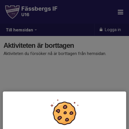
Fässbergs IF
U16
Logga in
Till hemsidan
Aktiviteten är borttagen
Aktiviteten du försöker nå är borttagen från hemsidan.