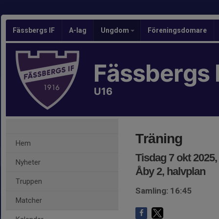
Fässbergs IF
A-lag
Ungdom
Föreningsdomare
Fässbergs 
U16
Träning
Hem
Tisdag 7 okt 2025,
Nyheter
Åby 2, halvplan
Truppen
Samling: 16:45
Matcher