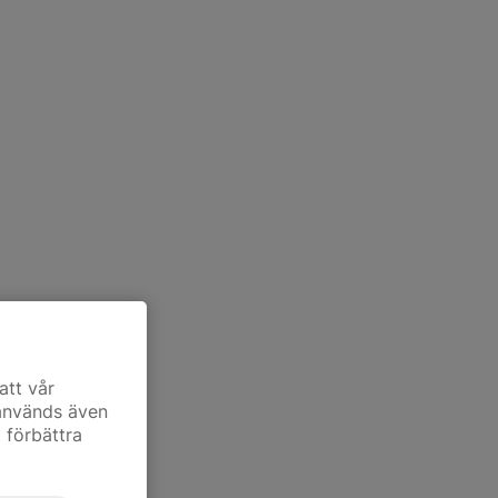
att vår
 används även
t förbättra