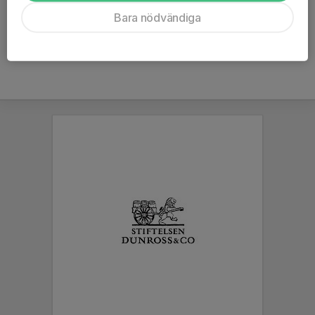
Ålder
54 år
Bara nödvändiga