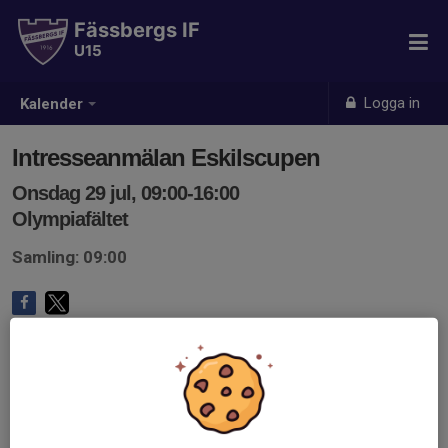
Fässbergs IF
U15
Logga in
Kalender
Intresseanmälan Eskilscupen
Onsdag 29 jul, 09:00-16:00
Olympiafältet
Samling: 09:00