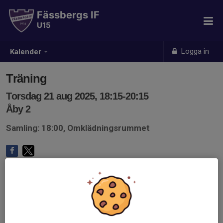
Fässbergs IF
U15
Logga in
Kalender
Träning
Torsdag 21 aug 2025, 18:15-20:15
Åby 2
Samling: 18:00, Omklädningsrummet