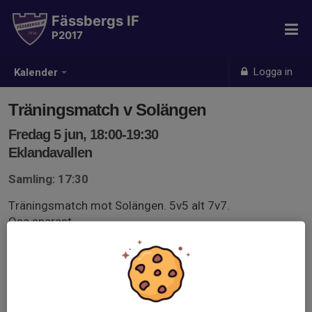
Fässbergs IF
P2017
Logga in
Kalender
Träningsmatch v Solängen
Fredag 5 jun, 18:00-19:30
Eklandavallen
Samling: 17:30
Träningsmatch mot Solängen. 5v5 alt 7v7.
Osa snarast.
//Ledarna