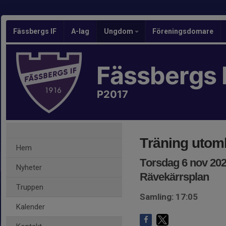
Fässbergs IF
A-lag
Ungdom
Föreningsdomare
Fässbergs 
P2017
Träning utom
Hem
Torsdag 6 nov 202
Nyheter
Rävekärrsplan
Truppen
Samling: 17:05
Kalender