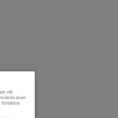
att vår
 används även
t förbättra