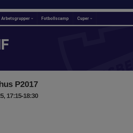
Arbetsgrupper
Fotbollscamp
Cuper
IF
hus P2017
5, 17:15-18:30